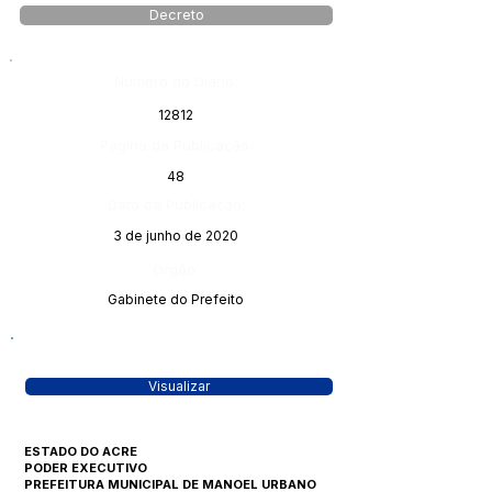
Decreto
Número do Diário:
12812
Página da Publicação:
48
Data da Publicação:
3 de junho de 2020
Órgão:
Gabinete do Prefeito
Visualizar
ESTADO DO ACRE
PODER EXECUTIVO
PREFEITURA MUNICIPAL DE MANOEL URBANO