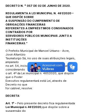
DECRETO N. º 057 DE 02 DE JUNHO DE 2020.
REGULAMENTA A LEI MUNICIPAL N. 461/2020
–
QUE DISPÕE SOBRE
A SUSPENSÃO DO CUMPRIMENTO DE
OBRIGAÇÕES FINANCEIRAS
REFERENTES A EMPRÉSTIMOS CONSIGNADOS
CONTRAÍDOS POR
SERVIDORES PÚBLICOS MUNICIPAIS JUNTO A
INSTITUIÇÕES
FINANCEIRAS.”
O Prefeito Municipal de Manoel Urbano - Acre,
José Altanízio
Taumaturgo Sá, no uso de suas atribuições legais,
amparado
no art. 54, inciso V da Lei Orgânica Municipal e
considerando
o art. 4º da Lei municipal n. 461/2020, que dispõe
que o Poder
Executivo regulamentará está Lei, através de
Decreto no que
for cabível, resolve:
DECRETA:
Art. 1º -
Pelo presente decreto fica regulamentada
Lei Municipal
n.461/2020
,que dispõe sobre a
suspensão do