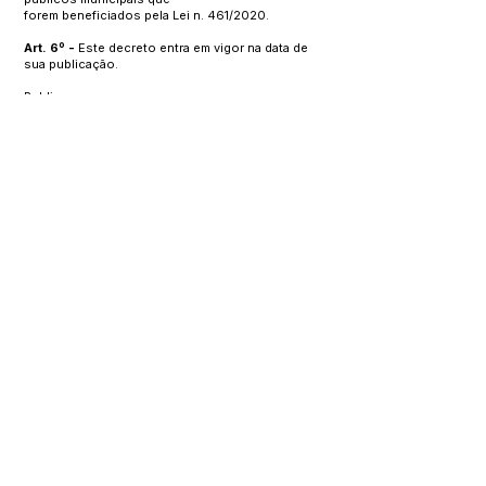
forem beneficiados pela Lei n. 461/2020.
Art. 6º -
Este decreto entra em vigor na data de
sua publicação.
Publique-se.
Registre-se.
GABINETE DO PREFEITO, MANOEL URBANO –
ACRE, 02 DE
JUNHO DE 2020.
José Altanízio Taumaturgo Sá – Prefeito Municipal
Este texto não substitui o publicado no Diário Oficial, mas
facilita a pesquisa para localizar a publicação oficial.