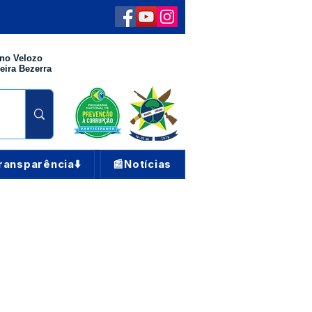
no Velozo
eira Bezerra
ransparência⬇️
📰Notícias