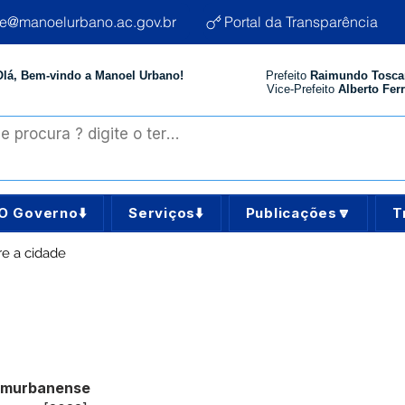
te@manoelurbano.ac.gov.br
Portal da Transparência
Olá, Bem-vindo a Manoel Urbano!
Prefeito
Raimundo Tosca
Vice-Prefeito
Alberto Ferr
O Governo⬇️
Serviços⬇️
Publicações🔽
T
re a cidade
 murbanense