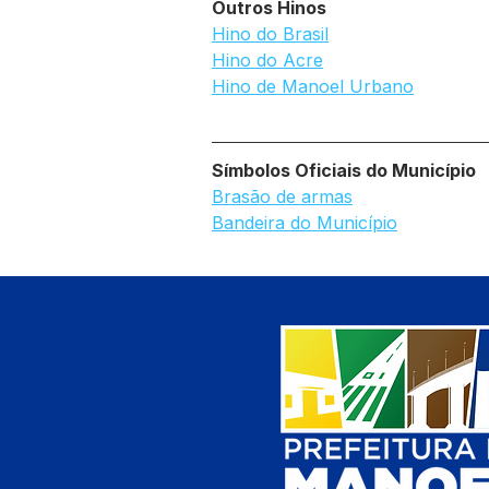
Outros Hinos
Hino do Brasil
Hino do Acre
Hino de Manoel Urbano
Símbolos Oficiais do Município
Brasão de armas
Bandeira do Município