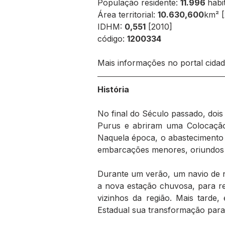
População residente: 
11.996 
habi
Área territorial: 
10.630,600
km²
 
IDHM: 
0,551
 [2010]
código: 
1200334
Mais informações no portal cidad
História
No final do Século passado, doi
Purus e abriram uma Colocação,
Naquela época, o abastecimento e
embarcações menores, oriundos 
Durante um verão, um navio de n
a nova estação chuvosa, para re
vizinhos da região. Mais tarde,
Estadual sua transformação para 