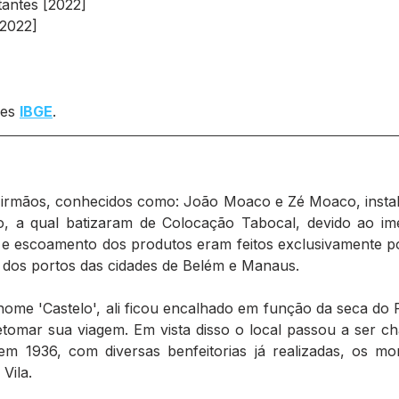
tantes [2022]
[2022]
es 
IBGE
.
s irmãos, conhecidos como: João Moaco e Zé Moaco, instal
 a qual batizaram de Colocação Tabocal, devido ao imen
 escoamento dos produtos eram feitos exclusivamente por v
dos portos das cidades de Belém e Manaus.
ome 'Castelo', ali ficou encalhado em função da seca do 
tomar sua viagem. Em vista disso o local passou a ser c
 em 1936, com diversas benfeitorias já realizadas, os mo
Vila.