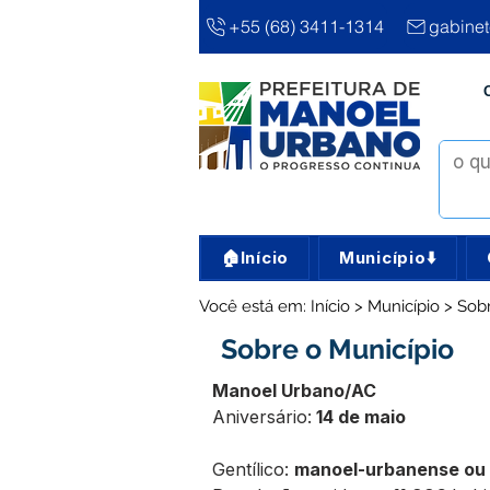
+55 (68) 3411-1314
gabine
🏠Início
Município⬇️
Você está em: Início > Município > Sob
Sobre o Município
Manoel Urbano/AC
Aniversário:
 14 de maio
Gentílico: 
manoel-urbanense ou