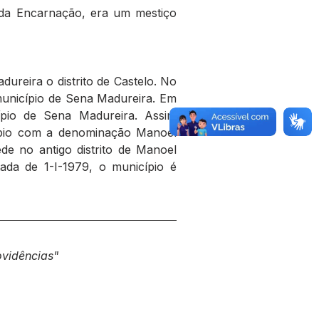
a Encarnação, era um mestiço 
dureira o distrito de Castelo. No 
município de Sena Madureira. Em 
cípio de Sena Madureira. Assim 
cípio com a denominação Manoel 
 no antigo distrito de Manoel 
tada de 1-I-1979, o município é 
ovidências"