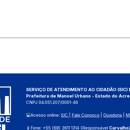
SERVIÇO DE ATENDIMENTO AO CIDADÃO (SIC) 
Prefeitura de Manoel Urbano - Estado do Acre
CNPJ 04.051.207/0001-46
💻Acesso online: 
SIC 
| 
Fale Conosco
 | 
Ouvidoria
 | 
M
📱Fone: +55 (68) 3611 1314 (Responsável 
Carvalho