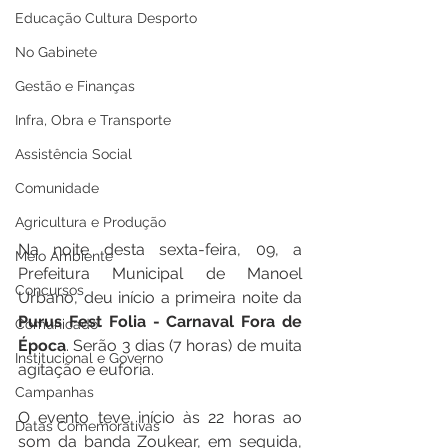
Educação Cultura Desporto
No Gabinete
Gestão e Finanças
Infra, Obra e Transporte
Assistência Social
Comunidade
Agricultura e Produção
Na noite desta sexta-feira, 09, a 
Meio Ambiente
Prefeitura Municipal de Manoel 
Concursos
Urbano, deu início a primeira noite da 
Purus Fest Folia - Carnaval Fora de 
Comunicado
Época
. Serão 3 dias (7 horas) de muita 
Institucional e Governo
agitação e euforia.
Campanhas
O evento teve início às 22 horas ao 
Datas Comemorativas
som da banda Zoukear, em seguida, 