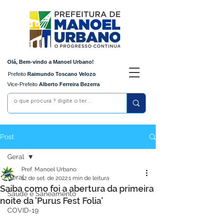
Olá, Bem-vindo a Manoel Urbano!
Prefeito
Raimundo Toscano Velozo
Vice-Prefeito
Alberto Ferreira Bezerra
Post
Geral
Pref. Manoel Urbano
Geral
12 de set. de 2022
1 min de leitura
Saiba como foi a abertura da primeira
Saúde e Saneamento
noite da 'Purus Fest Folia'
COVID-19