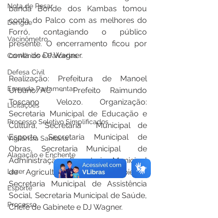
Nota de Pesar
banda Bonde dos Kambas tomou 
conta do Palco com as melhores do 
Dengue
Forró, contagiando o público 
Vacinômetro
presente. O encerramento ficou por 
conta do DJ Wagner.
Convênios e Parcerias
Defesa Civil
Realização: Prefeitura de Manoel 
Emenda Parlamentar
Urbano/AC - Prefeito Raimundo 
Toscano Velozo. Organização: 
Licitações
Secretaria Municipal de Educação e 
Processo Seletivo Simplificados
Cultura, Secretaria  Municipal de 
Esporte, Secretaria Municipal de 
Vigilância Sanitária
Obras, Secretaria Municipal  de 
Alagação e Enchente
Administração, Secretaria Municipal 
Lazer
de Agricultura e Meio Ambiente, 
Secretaria Municipal de Assistência 
Esporte
Social, Secretaria Municipal de Saúde, 
Processo
Chefe de Gabinete e DJ Wagner.