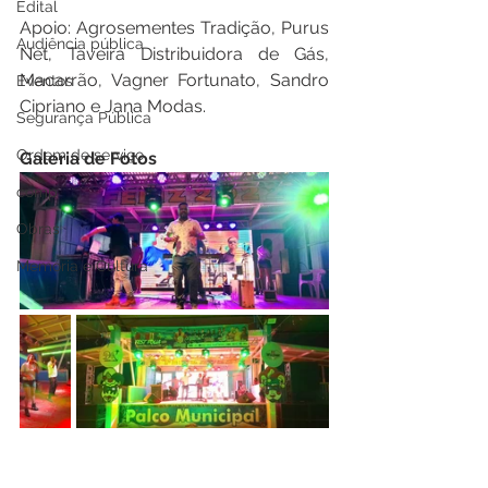
Edital
Apoio: Agrosementes Tradição, Purus 
Audiência pública
Net, Taveira Distribuidora de Gás, 
Macarrão, Vagner Fortunato, Sandro 
Eventos
Cipriano e Jana Modas.
Segurança Pública
Ordem de serviço
Galeria de Fotos
comp
Obras
Memória e Cultura