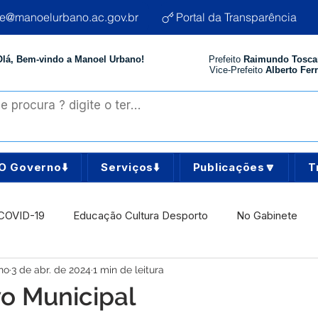
te@manoelurbano.ac.gov.br
Portal da Transparência
Olá, Bem-vindo a Manoel Urbano!
Prefeito
Raimundo Tosca
Vice-Prefeito
Alberto Ferr
O Governo⬇️
Serviços⬇️
Publicações🔽
T
COVID-19
Educação Cultura Desporto
No Gabinete
no
3 de abr. de 2024
1 min de leitura
istência Social
Comunidade
Agricultura e Produção
vo Municipal