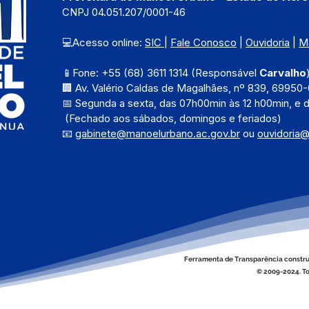
CNPJ 04.051.207/0001-46
💻Acesso online: 
SIC 
| 
Fale Conosco
 | 
Ouvidoria
 | 
M
📱Fone: +55 (68) 3611 1314 (Responsável 
Carvalho
🏢 Av. Valério Caldas de Magalhães, nº 839, 69950-
📅 Segunda a sexta, das 
07h00min às 12 h00min, e 
 (Fechado aos sábados, domingos e feriados)
📧 
gabinete@manoelurbano.ac.gov.br
ou 
ouvidoria
Ferramenta de Transparência constru
© 2009-2024. To