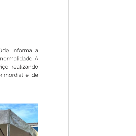
úde informa a 
normalidade. A 
ço realizando 
imordial e de 