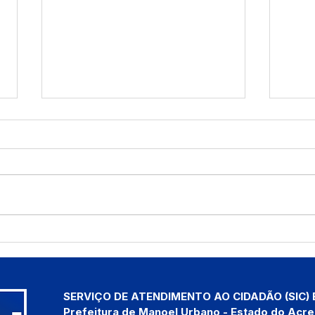
Manoel Urbano anuncia
Saúd
seletivo para psicólogos
aten
com salário de R$ 4,2 mil
comu
SERVIÇO DE ATENDIMENTO AO CIDADÃO (SIC) 
Prefeitura de Manoel Urbano - Estado do Acre