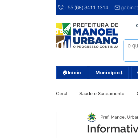
+55 (68) 3411-1314
gabine
🏠Início
Município⬇️
Geral
Saúde e Saneamento
Pref. Manoel Urba
Infra, Obra e Transporte
Ass
Informati