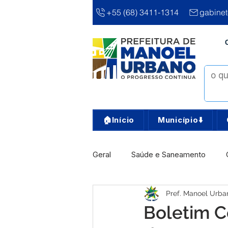
+55 (68) 3411-1314
gabine
🏠Início
Município⬇️
Geral
Saúde e Saneamento
Pref. Manoel Urba
Infra, Obra e Transporte
Ass
Boletim C