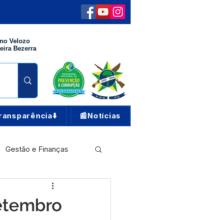
no Velozo
eira Bezerra
ransparência⬇️
📰Notícias
Gestão e Finanças
Meio Ambiente
setembro