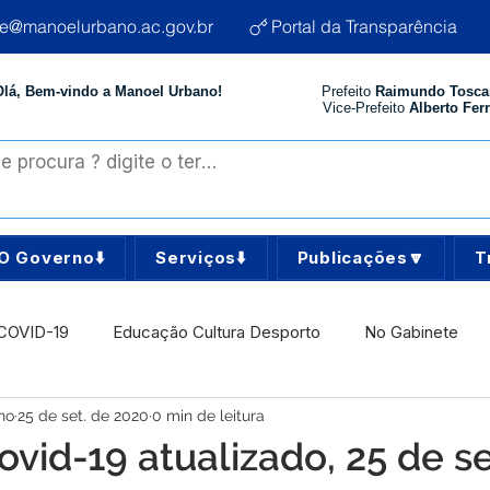
te@manoelurbano.ac.gov.br
Portal da Transparência
Olá, Bem-vindo a Manoel Urbano!
Prefeito
Raimundo Tosca
Vice-Prefeito
Alberto Ferr
O Governo⬇️
Serviços⬇️
Publicações🔽
T
COVID-19
Educação Cultura Desporto
No Gabinete
no
25 de set. de 2020
0 min de leitura
istência Social
Comunidade
Agricultura e Produção
ovid-19 atualizado, 25 de 