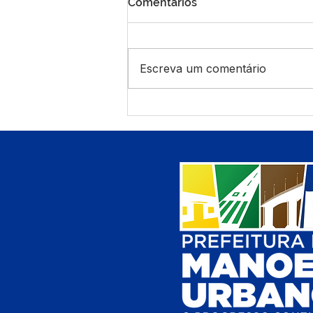
Comentários
Escreva um comentário
Capacitação Integrada para
Condicionalidades do
Programa Bolsa Família em
Manoel Urbano