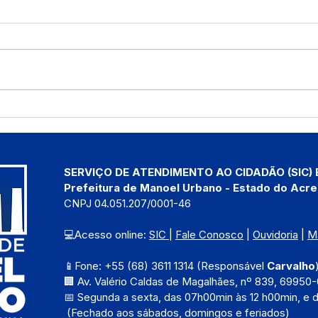
Manoel Urbano anuncia
Saúd
seletivo para psicólogos
aten
com salário de R$ 4,2 mil
comu
SERVIÇO DE ATENDIMENTO AO CIDADÃO (SIC) 
Prefeitura de Manoel Urbano - Estado do Acre
CNPJ 04.051.207/0001-46
💻Acesso online: 
SIC 
| 
Fale Conosco
 | 
Ouvidoria
 | 
M
📱Fone: +55 (68) 3611 1314 (Responsável 
Carvalho
🏢 Av. Valério Caldas de Magalhães, nº 839, 69950-
📅 Segunda a sexta, das 
07h00min às 12 h00min, e 
 (Fechado aos sábados, domingos e feriados)