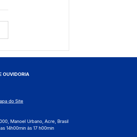
e Itinerante leva
dimento essencial à
nidade Santa Cruz
E OUVIDORIA
apa do Site
)
000, Manoel Urbano, Acre, Brasil
das 14h00min às 17 h00min