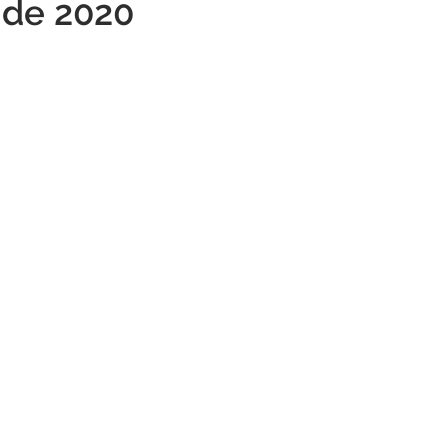
 de 2020
Institucional e Governo
Campanhas
Datas Comemora
Vacinômetro
Convênios e Parcerias
Defesa Civil
vo Simplificados
Vigilância Sanitária
Alagação e Enchen
al
Audiência pública