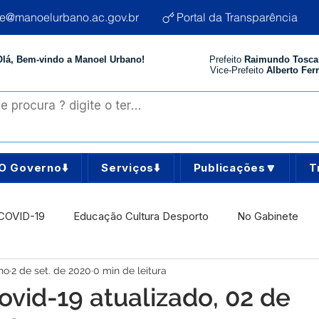
te@manoelurbano.ac.gov.br
Portal da Transparência
Olá, Bem-vindo a Manoel Urbano!
Prefeito
Raimundo Tosca
Vice-Prefeito
Alberto Ferr
O Governo⬇️
Serviços⬇️
Publicações🔽
T
COVID-19
Educação Cultura Desporto
No Gabinete
no
2 de set. de 2020
0 min de leitura
istência Social
Comunidade
Agricultura e Produção
ovid-19 atualizado, 02 de