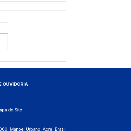
e junho: Feliz Dia dos
orados!
E OUVIDORIA
apa do Site
)
000, Manoel Urbano, Acre, Brasil