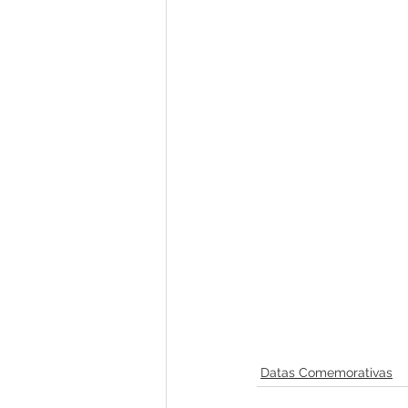
Concursos
Comunicado
Nota de Pesar
Dengue
Licitações
Processo Seleti
Esporte
Processo
Edit
Datas Comemorativas