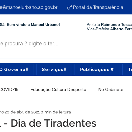
te@manoelurbano.ac.gov.br
Portal da Transparência
Olá, Bem-vindo a Manoel Urbano!
Prefeito
Raimundo Tosca
Vice-Prefeito
Alberto Ferr
O Governo⬇️
Serviços⬇️
Publicações🔽
T
COVID-19
Educação Cultura Desporto
No Gabinete
no
20 de abr. de 2021
0 min de leitura
istência Social
Comunidade
Agricultura e Produção
l - Dia de Tiradentes