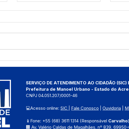
Festival de Praia promete
12 d
agitar agosto com três dias
Nam
de diversão
SERVIÇO DE ATENDIMENTO AO CIDADÃO (SIC) 
Prefeitura de Manoel Urbano - Estado do Acre
CNPJ 04.051.207/0001-46
💻Acesso online: 
SIC 
| 
Fale Conosco
 | 
Ouvidoria
 | 
M
📱Fone: +55 (68) 3611 1314 (Responsável 
Carvalho
🏢 Av. Valério Caldas de Magalhães, nº 839, 69950-