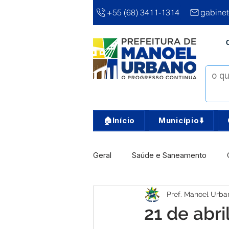
+55 (68) 3411-1314
gabine
🏠Início
Município⬇️
Geral
Saúde e Saneamento
Pref. Manoel Urba
Infra, Obra e Transporte
Ass
21 de abri