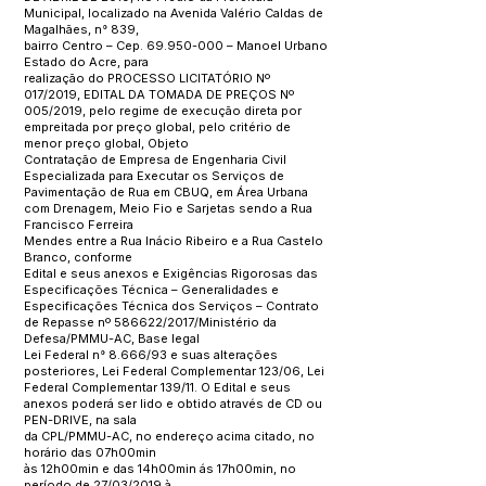
Municipal, localizado na Avenida Valério Caldas de
Magalhães, n° 839,
bairro Centro – Cep.
69.950-000
– Manoel Urbano
Estado do Acre, para
realização do PROCESSO LICITATÓRIO Nº
017/2019, EDITAL DA TOMADA DE PREÇOS Nº
005/2019, pelo regime de execução direta por
empreitada por preço global, pelo critério de
menor preço global, Objeto
Contratação de Empresa de Engenharia Civil
Especializada para Executar os Serviços de
Pavimentação de Rua em CBUQ, em Área Urbana
com Drenagem, Meio Fio e Sarjetas sendo a Rua
Francisco Ferreira
Mendes entre a Rua Inácio Ribeiro e a Rua Castelo
Branco, conforme
Edital e seus anexos e Exigências Rigorosas das
Especificações Técnica – Generalidades e
Especificações Técnica dos Serviços – Contrato
de Repasse nº 586622/2017/Ministério da
Defesa/PMMU-AC, Base legal
Lei Federal n° 8.666/93 e suas alterações
posteriores, Lei Federal Complementar 123/06, Lei
Federal Complementar 139/11. O Edital e seus
anexos poderá ser lido e obtido através de CD ou
PEN-DRIVE, na sala
da CPL/PMMU-AC, no endereço acima citado, no
horário das 07h00min
às 12h00min e das 14h00min ás 17h00min, no
período de 27/03/2019 à