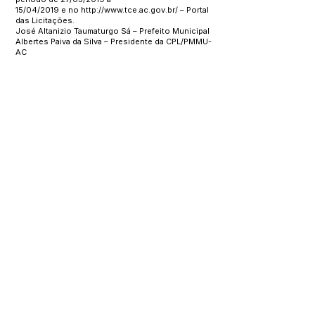
15/04/2019 e no
http://www.tce.ac.gov.br/
– Portal
das Licitações.
José Altanizio Taumaturgo Sá – Prefeito Municipal
Albertes Paiva da Silva – Presidente da CPL/PMMU-
AC
Este texto não substitui o publicado no Diário Oficial, mas
facilita a pesquisa para localizar a publicação oficial.
SERVIÇO DE ATENDIMENTO AO 
CIDADÃO (SIC) E OUVIDORIA
Prefeitura de Manoel Urbano - 
Estado do Acre