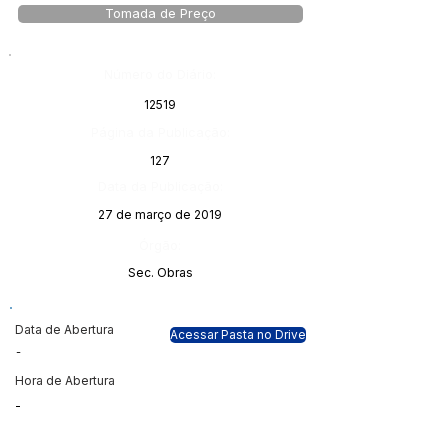
Tomada de Preço
Número do Diário:
12519
Página da Publicação:
127
Data da Publicação:
27 de março de 2019
Órgão:
Sec. Obras
Data de Abertura
Acessar Pasta no Drive
-
Hora de Abertura
-