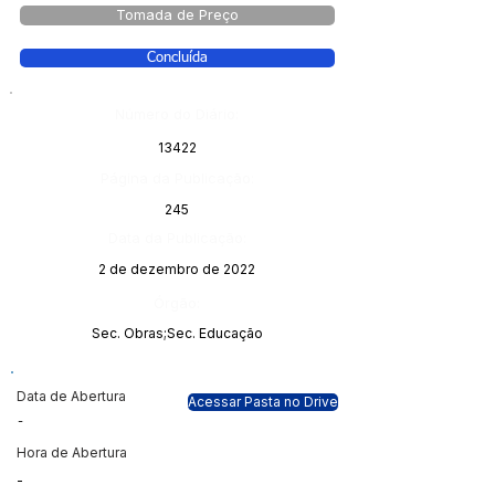
Tomada de Preço
Concluída
Número do Diário:
13422
Página da Publicação:
245
Data da Publicação:
2 de dezembro de 2022
Órgão:
Sec. Obras;Sec. Educação
Data de Abertura
Acessar Pasta no Drive
-
Hora de Abertura
-