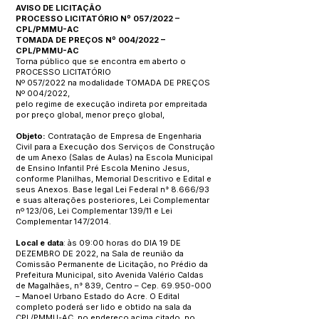
AVISO DE LICITAÇÃO
PROCESSO LICITATÓRIO Nº 057/2022 –
CPL/PMMU-AC
TOMADA DE PREÇOS Nº 004/2022 –
CPL/PMMU-AC
Torna público que se encontra em aberto o
PROCESSO LICITATÓRIO
Nº 057/2022 na modalidade TOMADA DE PREÇOS
Nº 004/2022,
pelo regime de execução indireta por empreitada
por preço global, menor preço global,
Objeto:
Contratação de Empresa de Engenharia
Civil para a Execução dos Serviços de Construção
de um Anexo (Salas de Aulas) na Escola Municipal
de Ensino Infantil Pré Escola Menino Jesus,
conforme Planilhas, Memorial Descritivo e Edital e
seus Anexos. Base legal Lei Federal n° 8.666/93
e suas alterações posteriores, Lei Complementar
nº 123/06, Lei Complementar 139/11 e Lei
Complementar 147/2014.
Local e data
: às 09:00 horas do DIA 19 DE
DEZEMBRO DE 2022, na Sala de reunião da
Comissão Permanente de Licitação, no Prédio da
Prefeitura Municipal, sito Avenida Valério Caldas
de Magalhães, n° 839, Centro – Cep.
69.950-000
– Manoel Urbano Estado do Acre. O Edital
completo poderá ser lido e obtido na sala da
CPL/PMMU-AC, no endereço acima citado, no