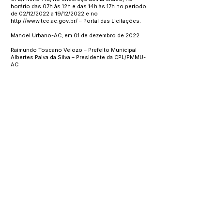
horário das 07h às 12h e das 14h às 17h no período
de 02/12/2022 a 19/12/2022 e no
http://www.tce.ac.gov.br/
– Portal das Licitações.
Manoel Urbano-AC, em 01 de dezembro de 2022
Raimundo Toscano Velozo – Prefeito Municipal
Albertes Paiva da Silva – Presidente da CPL/PMMU-
AC
Este texto não substitui o publicado no Diário Oficial, mas
facilita a pesquisa para localizar a publicação oficial.
SERVIÇO DE ATENDIMENTO AO 