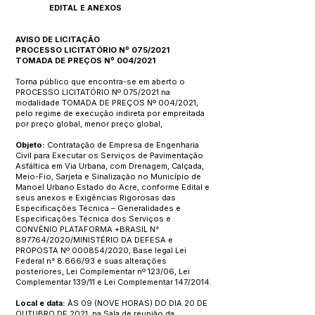
EDITAL E ANEXOS
AVISO DE LICITAÇÃO
PROCESSO LICITATÓRIO Nº 075/2021
TOMADA DE PREÇOS Nº 004/2021
Torna público que encontra-se em aberto o
PROCESSO LICITATÓRIO Nº 075/2021 na
modalidade TOMADA DE PREÇOS Nº 004/2021,
pelo regime de execução indireta por empreitada
por preço global, menor preço global,
Objeto:
Contratação de Empresa de Engenharia
Civil para Executar os Serviços de Pavimentação
Asfáltica em Via Urbana, com Drenagem, Calçada,
Meio-Fio, Sarjeta e Sinalização no Município de
Manoel Urbano Estado do Acre, conforme Edital e
seus anexos e Exigências Rigorosas das
Especificações Técnica – Generalidades e
Especificações Técnica dos Serviços e
CONVÊNIO PLATAFORMA +BRASIL N°
897764/2020/MINISTÉRIO DA DEFESA e
PROPOSTA Nº 000854/2020, Base legal Lei
Federal n° 8.666/93 e suas alterações
posteriores, Lei Complementar nº 123/06, Lei
Complementar 139/11 e Lei Complementar 147/2014.
Local e data:
ÀS 09 (NOVE HORAS) DO DIA 20 DE
OUTUBRO DE 2021, na Sala de reunião da