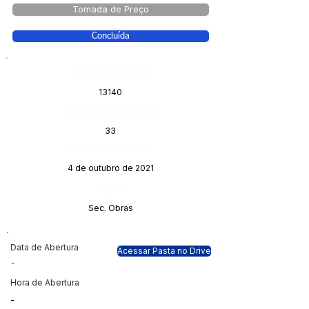
Tomada de Preço
Concluída
Número do Diário:
13140
Página da Publicação:
33
Data da Publicação:
4 de outubro de 2021
Órgão:
Sec. Obras
Data de Abertura
Acessar Pasta no Drive
-
Hora de Abertura
-