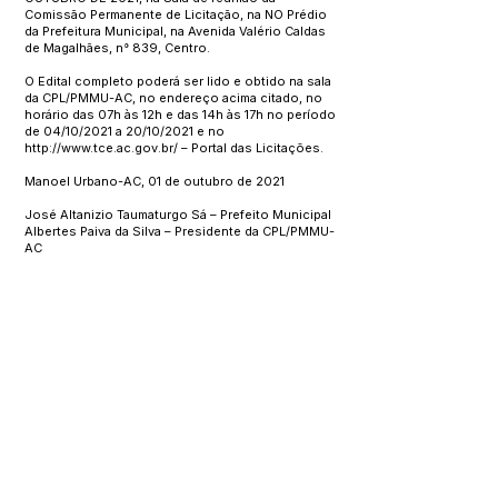
Comissão Permanente de Licitação, na NO Prédio
da Prefeitura Municipal, na Avenida Valério Caldas
de Magalhães, n° 839, Centro.
O Edital completo poderá ser lido e obtido na sala
da CPL/PMMU-AC, no endereço acima citado, no
horário das 07h às 12h e das 14h às 17h no período
de 04/10/2021 a 20/10/2021 e no
http://www.tce.ac.gov.br/
– Portal das Licitações.
Manoel Urbano-AC, 01 de outubro de 2021
José Altanizio Taumaturgo Sá – Prefeito Municipal
Albertes Paiva da Silva – Presidente da CPL/PMMU-
AC
Este texto não substitui o publicado no Diário Oficial, mas
facilita a pesquisa para localizar a publicação oficial.