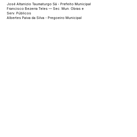
José Altanizio Taumaturgo Sá - Prefeito Municipal
Francisco Bezerra Teles — Sec. Mun. Obras e
Serv. Públicos
Albertes Paiva da Silva - Pregoeiro Municipal
Este texto não substitui o publicado no Diário Oficial, mas
facilita a pesquisa para localizar a publicação oficial.
SERVIÇO DE ATENDIMENTO AO 
CIDADÃO (SIC) E OUVIDORIA
Prefeitura de Manoel Urbano - 
Estado do Acre