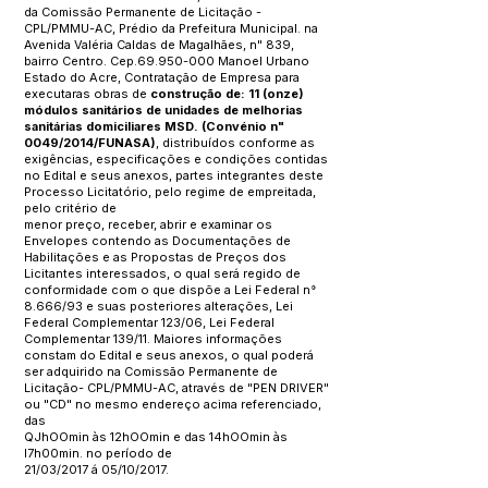
da Comissão Permanente de Licitação -
CPL/PMMU-AC, Prédio da Prefeitura Municipal. na
Avenida Valéria Caldas de Magalhães, n" 839,
bairro Centro. Cep.69.950-000 Manoel Urbano
Estado do Acre, Contratação de Empresa para
executaras obras de
construção de: 11 (onze)
módulos sanitários de unidades de melhorias
sanitárias domiciliares MSD. (Convénio n"
0049/2014/FUNASA)
, distribuídos conforme as
exigências, especificações e condições contidas
no Edital e seus anexos, partes integrantes deste
Processo Licitatório, pelo regime de empreitada,
pelo critério de
menor preço, receber, abrir e examinar os
Envelopes contendo as Documentações de
Habilitações e as Propostas de Preços dos
Licitantes interessados, o qual será regido de
conformidade com o que dispõe a Lei Federal n°
8.666/93 e suas posteriores alterações, Lei
Federal Complementar 123/06, Lei Federal
Complementar 139/11. Maiores informações
constam do Edital e seus anexos, o qual poderá
ser adquirido na Comissão Permanente de
Licitação- CPL/PMMU-AC, através de "PEN DRIVER"
ou "CD" no mesmo endereço acima referenciado,
das
QJhOOmin às 12hOOmin e das 14hOOmin às
I7h00min. no período de
21/03/2017 á 05/10/2017.