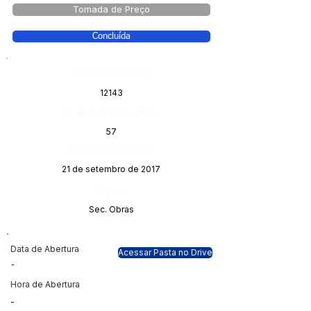
Tomada de Preço
Concluída
Número do Diário:
12143
Página da Publicação:
57
Data da Publicação:
21 de setembro de 2017
Órgão:
Sec. Obras
Data de Abertura
Acessar Pasta no Drive
-
Hora de Abertura
-