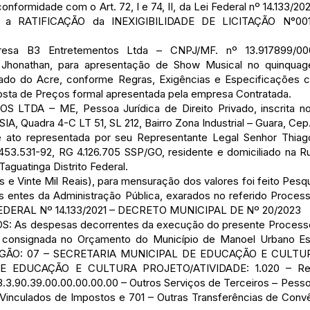
midade com o Art. 72, I e 74, II, da Lei Federal nº 14.133/202
co a RATIFICAÇÃO da INEXIGIBILIDADE DE LICITAÇÃO N°0
esa B3 Entretementos Ltda – CNPJ/MF. nº 13.917899/000
 Jhonathan, para apresentação de Show Musical no quinquag
ado do Acre, conforme Regras, Exigências e Especificações 
osta de Preços formal apresentada pela empresa Contratada.
TDA – ME, Pessoa Jurídica de Direito Privado, inscrita n
IA, Quadra 4-C LT 51, SL 212, Bairro Zona Industrial – Guara, Ce
ste ato representada por seu Representante Legal Senhor Thiag
.453.531-92, RG 4.126.705 SSP/GO, residente e domiciliado na 
aguatinga Distrito Federal.
e Vinte Mil Reais), para mensuração dos valores foi feito Pes
 entes da Administração Pública, exarados no referido Proces
EI FEDERAL Nº 14.133/2021 – DECRETO MUNICIPAL DE Nº 20/2023
s despesas decorrentes da execução do presente Processo L
, consignada no Orçamento do Município de Manoel Urbano Es
: ÓRGÃO: 07 – SECRETARIA MUNICIPAL DE EDUCAÇÃO E CULTUR
EDUCAÇÃO E CULTURA PROJETO/ATIVIDADE: 1.020 – Real
.3.90.39.00.00.00.00.00 – Outros Serviços de Terceiros – Pess
nculados de Impostos e 701 – Outras Transferências de Convê