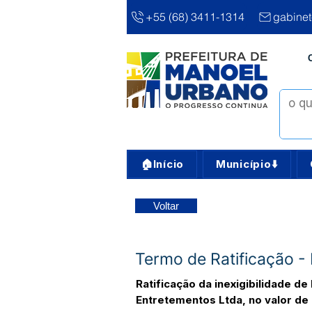
+55 (68) 3411-1314
gabine
🏠Início
Município⬇️
Voltar
Termo de Ratificação - 
Ratificação da inexigibilidade d
Entretementos Ltda, no valor de