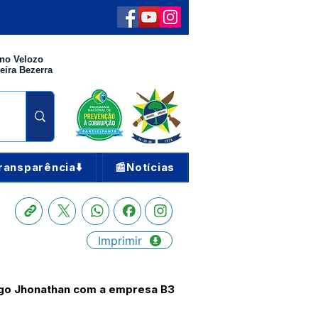
no Velozo
eira Bezerra
ransparência⬇️
📰Notícias
Imprimir
hiago Jhonathan com a empresa B3