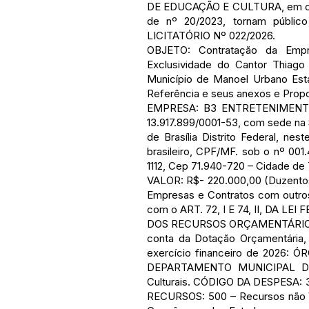
DE EDUCAÇÃO E CULTURA, em confor
de nº 20/2023, tornam públi
LICITATÓRIO Nº 022/2026.
OBJETO: Contratação da Empr
Exclusividade do Cantor Thiago
Município de Manoel Urbano Est
Referência e seus anexos e Prop
EMPRESA: B3 ENTRETENIMENTOS L
13.917.899/0001-53, com sede na S
de Brasília Distrito Federal, ne
brasileiro, CPF/MF. sob o nº 001
1112, Cep 71.940-720 – Cidade de T
VALOR: R$- 220.000,00 (Duzentos 
Empresas e Contratos com outros
com o ART. 72, I E 74, II, DA L
DOS RECURSOS ORÇAMENTÁRIOS: A
conta da Dotação Orçamentária
exercício financeiro de 2026
DEPARTAMENTO MUNICIPAL DE 
Culturais. CÓDIGO DA DESPESA: 3
RECURSOS: 500 – Recursos não Vi