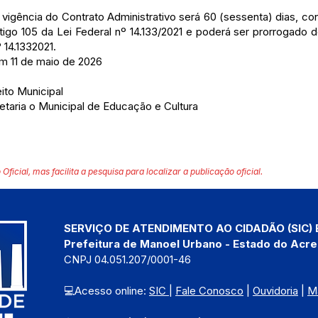
gência do Contrato Administrativo será 60 (sessenta) dias, cont
rtigo 105 da Lei Federal nº 14.133/2021 e poderá ser prorrogad
 14.1332021.
m 11 de maio de 2026
ito Municipal
retaria o Municipal de Educação e Cultura
 Oficial, mas facilita a pesquisa para localizar a publicação oficial.
SERVIÇO DE ATENDIMENTO AO CIDADÃO (SIC) 
Prefeitura de Manoel Urbano - Estado do Acre
CNPJ 04.051.207/0001-46
💻Acesso online: 
SIC 
| 
Fale Conosco
 | 
Ouvidoria
 | 
M