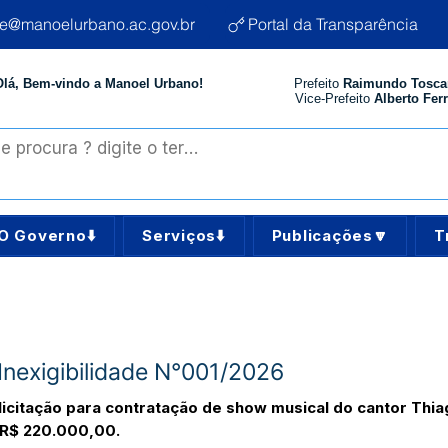
te@manoelurbano.ac.gov.br
Portal da Transparência
Olá, Bem-vindo a Manoel Urbano!
Prefeito
Raimundo Tosca
Vice-Prefeito
Alberto Ferr
O Governo⬇️
Serviços⬇️
Publicações🔽
T
Inexigibilidade N°001/2026
e licitação para contratação de show musical do cantor T
 R$ 220.000,00.