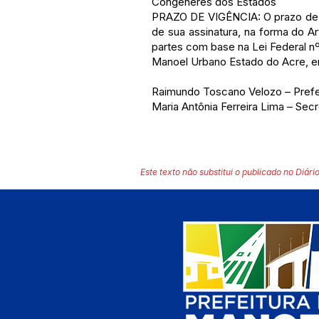
Congêneres dos Estados
PRAZO DE VIGÊNCIA: O prazo de vi
de sua assinatura, na forma do A
partes com base na Lei Federal nº
Manoel Urbano Estado do Acre, e
Raimundo Toscano Velozo – Prefe
Maria Antônia Ferreira Lima – Sec
Este texto não substitui o publicado no Diário