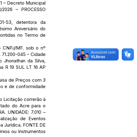
1 – Decreto Municipal
01/2026 – PROCESSO
1-53, detentora da
ésimo Aniversário do
contidas no Termo de
o CNPJ/MF. sob o nº
p. 71.200-045 – Cidade
o Jhonathan da Silva,
Rua R 19 SUL LT 16 AP
quisa de Preços com 3
so e de conformidade
icitação correrão à
tado do Acre para o
A. UNIDADE: 7.010 –
ização de Eventos
oa Jurídica. FONTE DE
nios ou Instrumentos