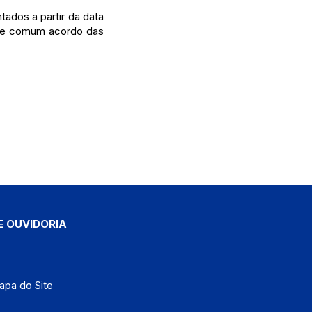
ados a partir da data
o de comum acordo das
E OUVIDORIA
apa do Site