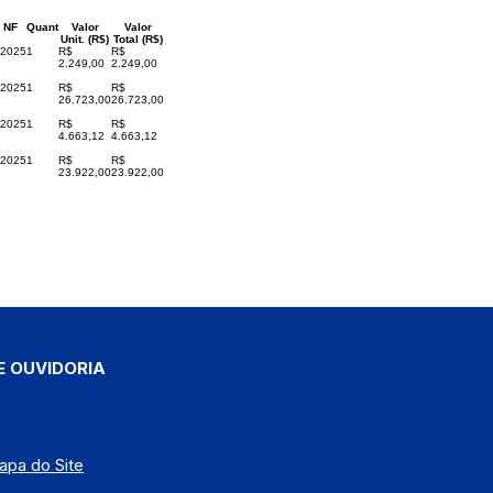
 NF
Quant
Valor
Valor
Unit. (R$)
Total (R$)
/2025
1
R$
R$
2.249,00
2.249,00
/2025
1
R$
R$
26.723,00
26.723,00
/2025
1
R$
R$
4.663,12
4.663,12
/2025
1
R$
R$
23.922,00
23.922,00
E OUVIDORIA
apa do Site