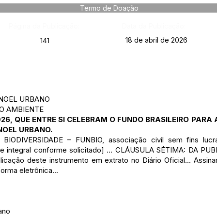
Termo de Doação
Página da Publicação:
Data da Publicação:
18 de abril de 2026
141
ANOEL URBANO
IO AMBIENTE
6, QUE ENTRE SI CELEBRAM O FUNDO BRASILEIRO PARA A
ANOEL URBANO.
DIVERSIDADE – FUNBIO, associação civil sem fins lucrati
e integral conforme solicitado] ... CLÁUSULA SÉTIMA: DA PU
licação deste instrumento em extrato no Diário Oficial... Assin
orma eletrônica...
ano