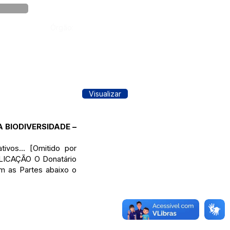
Órgão:
Visualizar
 BIODIVERSIDADE –
vos... [Omitido por
BLICAÇÃO O Donatário
am as Partes abaixo o