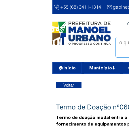
+55 (68) 3411-1314
gabine
🏠Início
Município⬇️
Voltar
Termo de Doação nº06
Termo de doação modal entre o F
fornecimento de equipamentos p