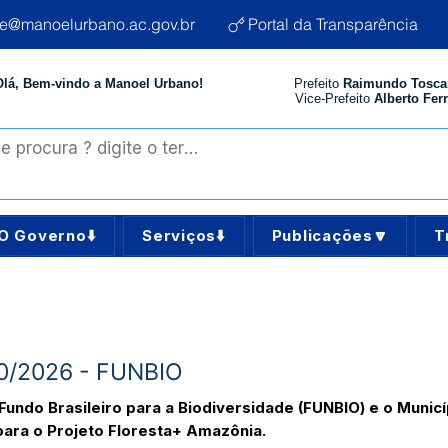
te@manoelurbano.ac.gov.br
Portal da Transparência
Olá, Bem-vindo a Manoel Urbano!
Prefeito
Raimundo Tosca
Vice-Prefeito
Alberto Ferr
O Governo⬇️
Serviços⬇️
Publicações🔽
T
0/2026 - FUNBIO
undo Brasileiro para a Biodiversidade (FUNBIO) e o Munic
ara o Projeto Floresta+ Amazônia.