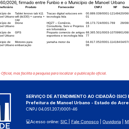
60/2026, firmado entre Funbio e o Município de Manoel Urbano
neficiário
Produto
Fornecedor
CNPJ
NF
Data
cípio de
Tablet lenovo tab k11
Tracao digital solucoes em
00.889.039/0001-
121494
20/06
oel Urbano
wifi (tb330) + caneta +
tecnologia ltda
01
cap
cípio de
Drone
HQZ7 – Comércio,
06.173.724/0001-
769
28/08
oel Urbano
Consultoria, Serv e Projetos
13
em Informática
cípio de
GPS
Proparts comercio de artigos
68.365.501/0003-
107099
01/08
oel Urbano
esportivos e tecnologia ltda
77
cipio de
Motores para
yamaha motor da
04.817.052/0001-
114184
04/07
oel Urbano
embarcação
06
 Oficial, mas facilita a pesquisa para localizar a publicação oficial.
SERVIÇO DE ATENDIMENTO AO CIDADÃO (SIC) 
Prefeitura de Manoel Urbano - Estado do Acre
CNPJ 04.051.207/0001-46
💻Acesso online: 
SIC 
| 
Fale Conosco
 | 
Ouvidoria
 | 
M