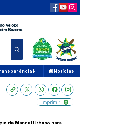
no Velozo
eira Bezerra
ransparência⬇️
📰Notícias
Imprimir
ípio de Manoel Urbano para