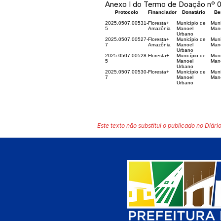
Anexo I do Termo de Doação nº 0
Protocolo
Financiador
Donatário
Be
2025.0507.00531-
Floresta+
Município de
Muni
5
Amazônia
Manoel
Man
Urbano
2025.0507.00527-
Floresta+
Município de
Muni
7
Amazônia
Manoel
Man
Urbano
2025.0507.00528-
Floresta+
Município de
Muni
5
Manoel
Man
Urbano
2025.0507.00530-
Floresta+
Município de
Muni
7
Manoel
Man
Urbano
Este texto não substitui o publicado no Diário