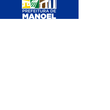
SERVIÇO DE ATENDIMENTO AO 
CIDADÃO (SIC) E OUVIDORIA
Prefeitura de Manoel Urbano - 
Estado do Acre
CNPJ 04.051.207/0001-46
💻Acesso online: 
SIC 
| 
Fale Conosco
 | 
Ouvidoria
 | 
Mapa do Site
📱Fone: +55 (68) 3611 1314 (Responsável 
Carvalho
)
🏢 Av. Valério Caldas de Magalhães, nº 
839, 69950-000, Manoel Urbano, Acre, 
Brasil
📅 Segunda a sexta, das 
07h00min às 12 