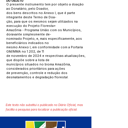
DO OBJETO
O presente instrumento tem por objeto a doação
ao Donatário, pelo Doador,
dos bens descritos no Anexo I, que é parte
integrante deste Termo de Doa-
ção, para que os mesmos sejam utilizados na
execução do Projeto Floresta+
Amazônia - Programa União com os Municípios,
doravante simplesmente de-
nominado Projeto, e, mais especificamente, aos
beneficiários indicados no
mesmo Anexo I, em conformidade com a Portaria
GM/MMA no 1.202, de 11
de novembro de 2024 e respectivas atualizações,
que dispõe sobre a lista de
municípios situados no bioma Amazônia,
considerados prioritários para ações
de prevenção, controle e redução dos
desmatamentos e degradação florestal.
Este texto não substitui o publicado no Diário Oficial, mas
facilita a pesquisa para localizar a publicação oficial.