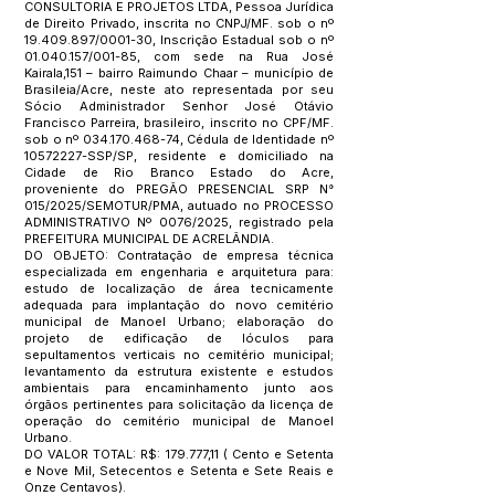
CONSULTORIA E PROJETOS LTDA, Pessoa Jurídica
de Direito Privado, inscrita no CNPJ/MF. sob o nº
19.409.897
/0001-30, Inscrição Estadual sob o nº
01.040.157
/001-85, com sede na Rua José
Kairala,151 – bairro Raimundo Chaar – município de
Brasileia/Acre, neste ato representada por seu
Sócio Administrador Senhor José Otávio
Francisco Parreira, brasileiro, inscrito no CPF/MF.
sob o nº
034.170.468-74
, Cédula de Identidade nº
10572227
-SSP/SP, residente e domiciliado na
Cidade de Rio Branco Estado do Acre,
proveniente do PREGÃO PRESENCIAL SRP N°
015/2025/SEMOTUR/PMA, autuado no PROCESSO
ADMINISTRATIVO Nº 0076/2025, registrado pela
PREFEITURA MUNICIPAL DE ACRELÂNDIA.
DO OBJETO: Contratação de empresa técnica
especializada em engenharia e arquitetura para:
estudo de localização de área tecnicamente
adequada para implantação do novo cemitério
municipal de Manoel Urbano; elaboração do
projeto de edificação de lóculos para
sepultamentos verticais no cemitério municipal;
levantamento da estrutura existente e estudos
ambientais para encaminhamento junto aos
órgãos pertinentes para solicitação da licença de
operação do cemitério municipal de Manoel
Urbano.
DO VALOR TOTAL: R$: 179.777,11 ( Cento e Setenta
e Nove Mil, Setecentos e Setenta e Sete Reais e
Onze Centavos).