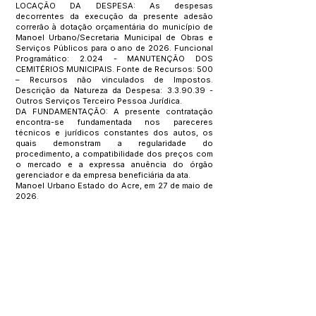
LOCAÇÃO DA DESPESA: As despesas
decorrentes da execução da presente adesão
correrão à dotação orçamentária do município de
Manoel Urbano/Secretaria Municipal de Obras e
Serviços Públicos para o ano de 2026. Funcional
Programático: 2.024 - MANUTENÇÃO DOS
CEMITÉRIOS MUNICIPAIS. Fonte de Recursos: 500
– Recursos não vinculados de Impostos.
Descrição da Natureza da Despesa: 3.3.90.39 -
Outros Serviços Terceiro Pessoa Jurídica.
DA FUNDAMENTAÇÃO: A presente contratação
encontra-se fundamentada nos pareceres
técnicos e jurídicos constantes dos autos, os
quais demonstram a regularidade do
procedimento, a compatibilidade dos preços com
o mercado e a expressa anuência do órgão
gerenciador e da empresa beneficiária da ata.
Manoel Urbano Estado do Acre, em 27 de maio de
2026.
Raimundo Toscano Velozo
– Prefeito Municipal
Este texto não substitui o publicado no Diário Oficial, mas
facilita a pesquisa para localizar a publicação oficial.