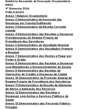
Relatório Resumido da Execução Orçamentária -
RREO
5º Bimestre 202
4
PUBLICAÇÃO
Anexo 1 Balanço Orçamentário
Anexo 2 Demonstrativo da Execução das
Despesas por Função/Subfunção
Anexo 3 Demonstrativo da Receita Corrente
Líquida
Anexo 4 Demonstrativo das Receitas e Despesas
Previdenciárias do Regime Próprio de
Previdência dos Servidores
Anexo 5 Demonstrativo do Resultado Nominal
Anexo 6 Demonstrativo dos Resultados Primário
e Nominal
Anexo 7 Demonstrativo dos Restos a Pagar por
Poder e Órgão
Anexo 8 Demonstrativo das Receitas e Despesas
com Manutenção e Desenvolvimento do Ensino
Anexo 9 Demonstrativo das Receitas de
Operações de Crédito e Despesas de Capital
Anexo 10 Demonstrativo da Projeção Atuarial do
Regime Próprio de Previdência dos Servidores
Anexo 11 Demonstrativo da Receita de Alienação
de Ativos e Aplicação dos Recursos
Anexo 12 Demonstrativo das Receitas e
Despesas com Ações e Serviços Públicos de
Saúde
Anexo 13 Demonstrativo das Parcerias Público-
Privadas