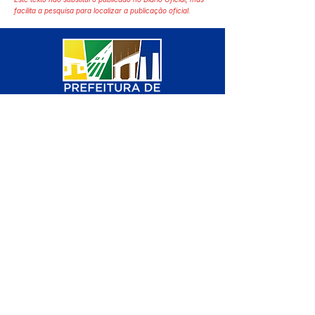
facilita a pesquisa para localizar a publicação oficial.
SERVIÇO DE ATENDIMENTO AO 
CIDADÃO (SIC) E OUVIDORIA
Prefeitura de Manoel Urbano - 
Estado do Acre
CNPJ 04.051.207/0001-46
💻Acesso online: 
SIC 
| 
Fale Conosco
 | 
Ouvidoria
 | 
Mapa do Site
📱Fone: +55 (68) 3611 1314 (Responsável 
Carvalho
)