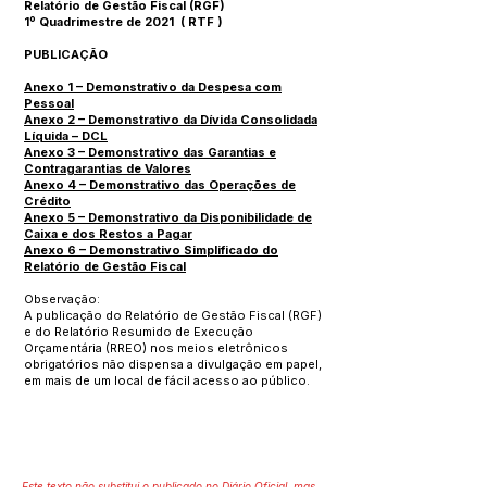
Relatório de Gestão Fiscal (RGF)
1º Quadrimestre de 2021
(
RTF
)
PUBLICAÇÃO
Anexo 1 – Demonstrativo da Despesa com
Pessoal
Anexo 2 – Demonstrativo da Dívida Consolidada
Líquida – DCL
Anexo 3 – Demonstrativo das Garantias e
Contragarantias de Valores
Anexo 4 – Demonstrativo das Operações de
Crédito
Anexo 5 – Demonstrativo da Disponibilidade de
Caixa e dos Restos a Pagar
Anexo 6 – Demonstrativo Simplificado do
Relatório de Gestão Fiscal
Observação:
A publicação do Relatório de Gestão Fiscal (RGF)
e do Relatório Resumido de Execução
Orçamentária (RREO) nos meios eletrônicos
obrigatórios não dispensa a divulgação em papel,
em mais de um local de fácil acesso ao público.
Este texto não substitui o publicado no Diário Oficial, mas