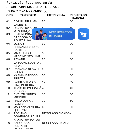
Pontuação, Resultado parcial.
SECRETARIA MUNICIPAL DE SAÚDE
CARGO 1: ENFERMEIRO (a)
ORD.
CANDIDATO
ENTREVISTA
RESULTADO
PARCIAL
01
ADRIEL DE LIMA
50
50
VALENTE
02
DAIANA DA SILVA
50
50
MENDONÇA
03
ESTERLINDA
50
50
BARBOSA DE
SOUZA LIMA
04
GLEICY
50
50
FERNANDES DOS
SANTOS
05
MARLUS DO
50
50
NASCIMENTO LIMA
06
RAYANE
50
50
VASCONCELOS DA
SILVA
07
RAYNARA SILVA DE
50
50
SOUZA
08
YASMIN BARROS
50
50
FREITAS
09
ALINE ANTÔNIA
40
40
LIMA PEREIRA
10
THAÍS OLIVEIRA SÁ
40
40
VELOZO
11
EVELYN NUNES
30
30
MENDES
12
ÍTALO DUTRA
30
30
GOMES
13
MARIANA ALMEIDA
30
30
QUEIROZ
14
ADRIANO
DESCLASSIFICADO
-
DOMINGOS SALES
KAXINAWÁ MATOS
15
ANDRESSA
DESCLASSIFICADA
-
FURTADO