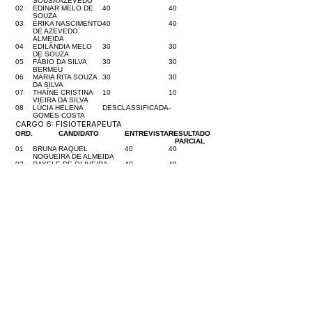
SOUSA AZEVEDO
02
EDINAR MELO DE
40
40
SOUZA
03
ÉRIKA NASCIMENTO
40
40
DE AZEVEDO
ALMEIDA
04
EDILÂNDIA MELO
30
30
DE SOUZA
05
FÁBIO DA SILVA
30
30
BERMEU
06
MARIA RITA SOUZA
30
30
DA SILVA
07
THAÍNE CRISTINA
10
10
VIEIRA DA SILVA
08
LÚCIA HELENA
DESCLASSIFICADA
-
GOMES COSTA
CARGO 6: FISIOTERAPEUTA
ORD.
CANDIDATO
ENTREVISTA
RESULTADO
PARCIAL
01
BRUNA RAQUEL
40
40
NOGUEIRA DE ALMEIDA
02
RAYELE DE OLIVEIRA
40
40
PASSOS
CARGO 7: PSICÓLOGO (a)
ORD.
CANDIDATO
ENTREVISTA
RESULTADO
PARCIAL
01
ZIONE CARVALHO
30
30
LIMA
CARGO 8: AGENTE COMUNITÁRIO DE SAÚDE
(ACS)
ORD.
CANDIDATO
ENTREVISTA
RESULTADO
PARCIAL
01
ADRIANA SANTOS DO
50
50
NASCIMENTO
02
DAIANE DA SILVA
50
50
MENDONÇA
03
EZEQUIEL VIANA DE LIMA
50
50
04-
[...Lista de Candidatos
-
-
45
Classificados...]
46-
[...Lista de Candidatos
-
-