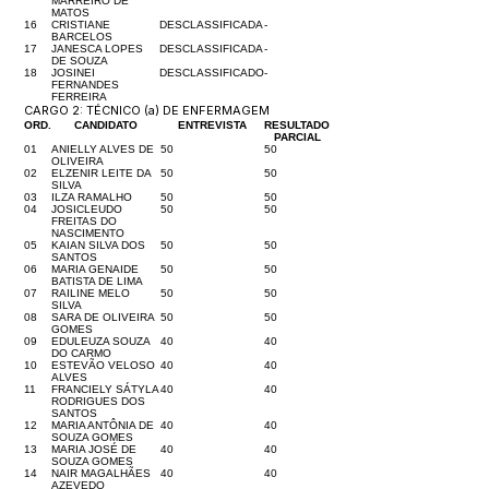
MARREIRO DE
MATOS
16
CRISTIANE
DESCLASSIFICADA
-
BARCELOS
17
JANESCA LOPES
DESCLASSIFICADA
-
DE SOUZA
18
JOSINEI
DESCLASSIFICADO
-
FERNANDES
FERREIRA
CARGO 2: TÉCNICO (a) DE ENFERMAGEM
ORD.
CANDIDATO
ENTREVISTA
RESULTADO
PARCIAL
01
ANIELLY ALVES DE
50
50
OLIVEIRA
02
ELZENIR LEITE DA
50
50
SILVA
03
ILZA RAMALHO
50
50
04
JOSICLEUDO
50
50
FREITAS DO
NASCIMENTO
05
KAIAN SILVA DOS
50
50
SANTOS
06
MARIA GENAIDE
50
50
BATISTA DE LIMA
07
RAILINE MELO
50
50
SILVA
08
SARA DE OLIVEIRA
50
50
GOMES
09
EDULEUZA SOUZA
40
40
DO CARMO
10
ESTEVÃO VELOSO
40
40
ALVES
11
FRANCIELY SÁTYLA
40
40
RODRIGUES DOS
SANTOS
12
MARIA ANTÔNIA DE
40
40
SOUZA GOMES
13
MARIA JOSÉ DE
40
40
SOUZA GOMES
14
NAIR MAGALHÃES
40
40
AZEVEDO