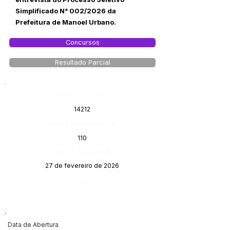
Simplificado N° 002/2026 da
Prefeitura de Manoel Urbano.
Concursos
Resultado Parcial
Número do Diário:
14212
Página da Publicação:
110
Data da Publicação:
27 de fevereiro de 2026
Órgão:
Data de Abertura