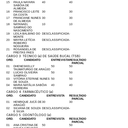
15
PAULA NAYARA
40
40
SABÓIA DE
ALMEIDA
16
FRANCISCO LEITE
30
30
DA COSTA
17
FRANCIANE NUNES
30
30
DE ALMEIDA
18
NATANAEL
10
10
SAMPAIO DO
NASCIMENTO
19
LEILA BALBINO DO
DESCLASSIFICADA
-
MONTE
20
MAYRA LETÍCIA
DESCLASSIFICADA
-
ROBEIRO
NOGUEIRA
21
ROSANGELA DE
DESCLASSIFICADA
-
FREITAS PAES
CARGO 3: TÉCNICO (a) DE SAÚDE BUCAL (TSB)
ORD.
CANDIDATO
ENTREVISTA
RESULTADO
PARCIAL
01
DHENESKELLY
50
50
TAUMATURGO DE ARAÚJO
02
LUCAS OLIVEIRA
50
50
SAMPAIO
03
VITÓRIA STEFANE NUNES
50
50
DE SOUZA
04
MARIA NATÁLIA SABÓIA
40
40
FERREIRA
CARGO 4: FARMACÊUTICO (a)
ORD.
CANDIDATO
ENTREVISTA
RESULTADO
PARCIAL
01
HENRIQUE JUCÁ DE
30
30
ARAÚJO
02
SILVANA DE SOUZA
DESCLASSIFICADA
-
E SILVA
CARGO 5: ODONTÓLOGO (a)
ORD.
CANDIDATO
ENTREVISTA
RESULTADO
PARCIAL
01
ANA CRISTINA DE
50
50