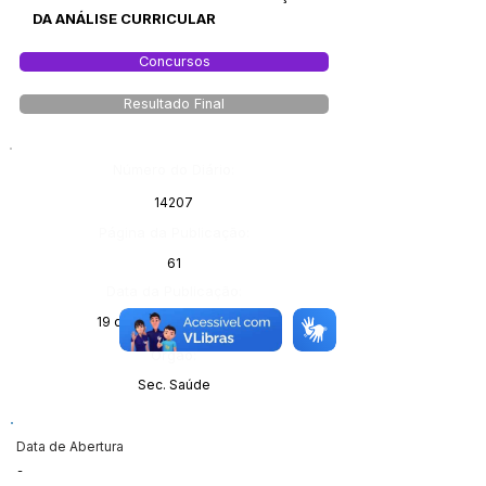
DA ANÁLISE CURRICULAR
Concursos
Resultado Final
Número do Diário:
14207
Página da Publicação:
61
Data da Publicação:
19 de fevereiro de 2026
Órgão:
Sec. Saúde
Data de Abertura
-