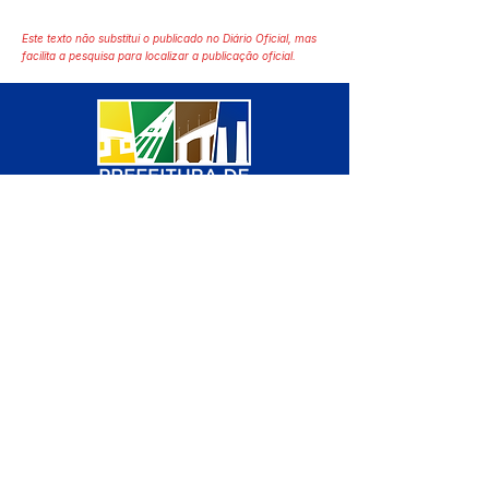
Este texto não substitui o publicado no Diário Oficial, mas
facilita a pesquisa para localizar a publicação oficial.
SERVIÇO DE ATENDIMENTO AO 
CIDADÃO (SIC) E OUVIDORIA
Prefeitura de Manoel Urbano - 
Estado do Acre
CNPJ 04.051.207/0001-46
💻Acesso online: 
SIC 
| 
Fale Conosco
 | 
Ouvidoria
 | 
Mapa do Site
📱Fone: +55 (68) 3611 1314 (Responsável 