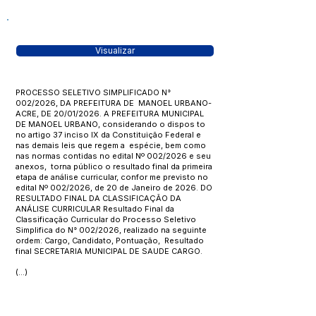
Visualizar
PROCESSO SELETIVO SIMPLIFICADO N°
002/2026, DA PREFEITURA DE MANOEL URBANO-
ACRE, DE 20/01/2026. A PREFEITURA MUNICIPAL
DE MANOEL URBANO, considerando o dispos to
no artigo 37 inciso IX da Constituição Federal e
nas demais leis que regem a espécie, bem como
nas normas contidas no edital Nº 002/2026 e seu
anexos, torna público o resultado final da primeira
etapa de análise curricular, confor me previsto no
edital Nº 002/2026, de 20 de Janeiro de 2026. DO
RESULTADO FINAL DA CLASSIFICAÇÃO DA
ANÁLISE CURRICULAR Resultado Final da
Classificação Curricular do Processo Seletivo
Simplifica do N° 002/2026, realizado na seguinte
ordem: Cargo, Candidato, Pontuação, Resultado
final SECRETARIA MUNICIPAL DE SAUDE CARGO.
(...)