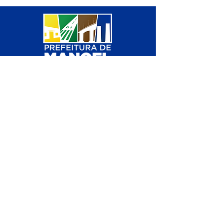
SERVIÇO DE ATENDIMENTO AO 
CIDADÃO (SIC) E OUVIDORIA
Prefeitura de Manoel Urbano - 
Estado do Acre
CNPJ 04.051.207/0001-46
💻Acesso online: 
SIC 
| 
Fale Conosco
 | 
Ouvidoria
 | 
Mapa do Site
📱Fone: +55 (68) 3611 1314 (Responsável 
Carvalho
)
🏢 Av. Valério Caldas de Magalhães, nº 
839, 69950-000, Manoel Urbano, Acre, 