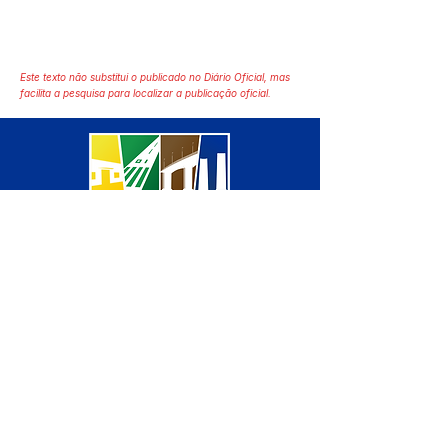
Este texto não substitui o publicado no Diário Oficial, mas
facilita a pesquisa para localizar a publicação oficial.
SERVIÇO DE ATENDIMENTO AO 
CIDADÃO (SIC) E OUVIDORIA
Prefeitura de Manoel Urbano - 
Estado do Acre
CNPJ 04.051.207/0001-46
💻Acesso online: 
SIC 
| 
Fale Conosco
 | 
Ouvidoria
 | 
Mapa do Site