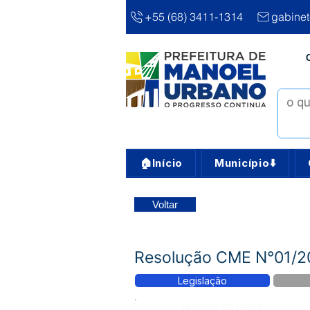
+55 (68) 3411-1314
gabine
🏠Início
Município⬇️
Voltar
Resolução CME N°01/202
Legislação
Número do Diário: