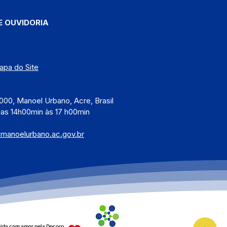
E OUVIDORIA
apa do Site
)
000, Manoel Urbano, Acre, Brasil
das 14h00min às 17 h00min
@manoelurbano.ac.gov.br
ída com amor pela Decorp.