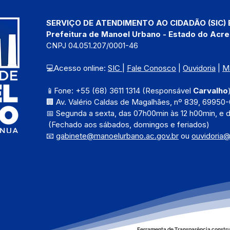
SERVIÇO DE ATENDIMENTO AO CIDADÃO (SIC) 
Prefeitura de Manoel Urbano - Estado do Acre
CNPJ 04.051.207/0001-46
💻Acesso online: 
SIC 
| 
Fale Conosco
 | 
Ouvidoria
 | 
M
📱Fone: +55 (68) 3611 1314 (Responsável 
Carvalho
🏢 Av. Valério Caldas de Magalhães, nº 839, 69950-
📅 Segunda a sexta, das 
07h00min às 12 h00min, e 
 (Fechado aos sábados, domingos e feriados)
📧 
gabinete@manoelurbano.ac.gov.br
ou 
ouvidoria
Ferramenta de Transparência constru