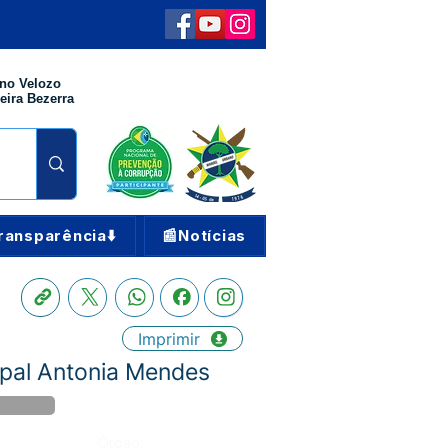
no Velozo
eira Bezerra
ransparência⬇️
📰Notícias
Imprimir
ipal Antonia Mendes
Órgão: