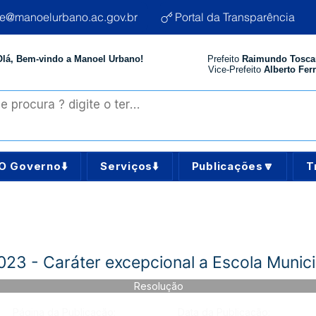
te@manoelurbano.ac.gov.br
Portal da Transparência
Olá, Bem-vindo a Manoel Urbano!
Prefeito
Raimundo Tosca
Vice-Prefeito
Alberto Ferr
O Governo⬇️
Serviços⬇️
Publicações🔽
T
3 - Caráter excepcional a Escola Munic
Resolução
Página da Publicação:
Data da Publicação: