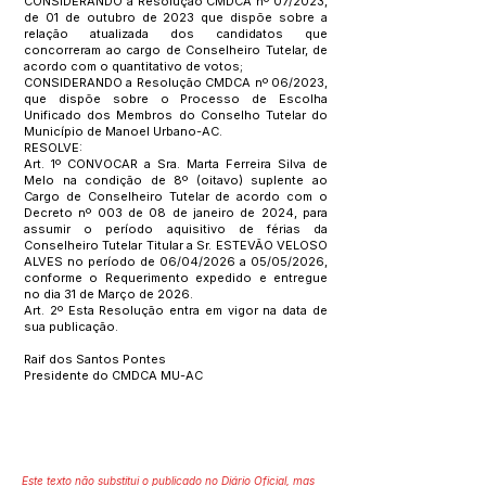
CONSIDERANDO a Resolução CMDCA nº 07/2023,
de 01 de outubro de 2023 que dispõe sobre a
relação atualizada dos candidatos que
concorreram ao cargo de Conselheiro Tutelar, de
acordo com o quantitativo de votos;
CONSIDERANDO a Resolução CMDCA nº 06/2023,
que dispõe sobre o Processo de Escolha
Unificado dos Membros do Conselho Tutelar do
Município de Manoel Urbano-AC.
RESOLVE:
Art. 1º CONVOCAR a Sra. Marta Ferreira Silva de
Melo na condição de 8º (oitavo) suplente ao
Cargo de Conselheiro Tutelar de acordo com o
Decreto nº 003 de 08 de janeiro de 2024, para
assumir o período aquisitivo de férias da
Conselheiro Tutelar Titular a Sr. ESTEVÃO VELOSO
ALVES no período de 06/04/2026 a 05/05/2026,
conforme o Requerimento expedido e entregue
no dia 31 de Março de 2026.
Art. 2º Esta Resolução entra em vigor na data de
sua publicação.
Raif dos Santos Pontes
Presidente do CMDCA MU-AC
Este texto não substitui o publicado no Diário Oficial, mas