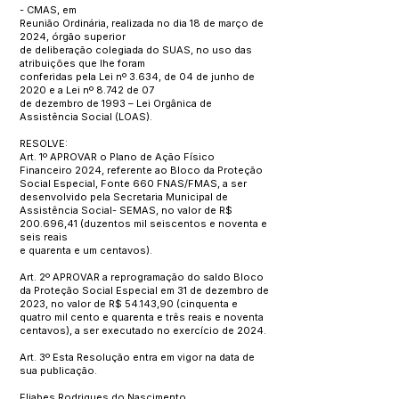
- CMAS, em
Reunião Ordinária, realizada no dia 18 de março de
2024, órgão superior
de deliberação colegiada do SUAS, no uso das
atribuições que lhe foram
conferidas pela Lei nº 3.634, de 04 de junho de
2020 e a Lei nº 8.742 de 07
de dezembro de 1993 – Lei Orgânica de
Assistência Social (LOAS).
RESOLVE:
Art. 1º APROVAR o Plano de Ação Físico
Financeiro 2024, referente ao Bloco da Proteção
Social Especial, Fonte 660 FNAS/FMAS, a ser
desenvolvido pela Secretaria Municipal de
Assistência Social- SEMAS, no valor de R$
200.696,41 (duzentos mil seiscentos e noventa e
seis reais
e quarenta e um centavos).
Art. 2º APROVAR a reprogramação do saldo Bloco
da Proteção Social Especial em 31 de dezembro de
2023, no valor de R$ 54.143,90 (cinquenta e
quatro mil cento e quarenta e três reais e noventa
centavos), a ser executado no exercício de 2024.
Art. 3º Esta Resolução entra em vigor na data de
sua publicação.
Eliabes Rodrigues do Nascimento