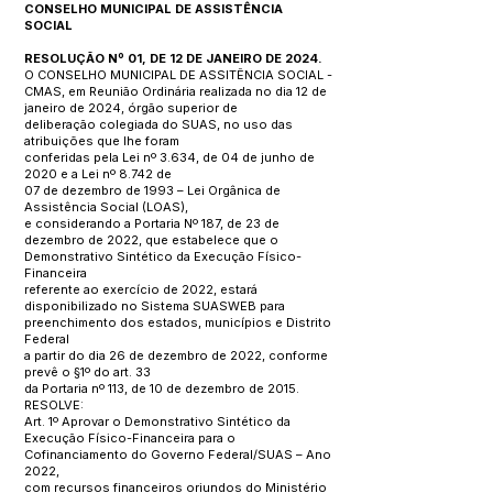
CONSELHO MUNICIPAL DE ASSISTÊNCIA
SOCIAL
RESOLUÇÃO Nº 01, DE 12 DE JANEIRO DE 2024.
O CONSELHO MUNICIPAL DE ASSITÊNCIA SOCIAL -
CMAS, em Reunião Ordinária realizada no dia 12 de
janeiro de 2024, órgão superior de
deliberação colegiada do SUAS, no uso das
atribuições que lhe foram
conferidas pela Lei nº 3.634, de 04 de junho de
2020 e a Lei nº 8.742 de
07 de dezembro de 1993 – Lei Orgânica de
Assistência Social (LOAS),
e considerando a Portaria Nº 187, de 23 de
dezembro de 2022, que estabelece que o
Demonstrativo Sintético da Execução Físico-
Financeira
referente ao exercício de 2022, estará
disponibilizado no Sistema SUASWEB para
preenchimento dos estados, municípios e Distrito
Federal
a partir do dia 26 de dezembro de 2022, conforme
prevê o §1º do art. 33
da Portaria nº 113, de 10 de dezembro de 2015.
RESOLVE:
Art. 1º Aprovar o Demonstrativo Sintético da
Execução Físico-Financeira para o
Cofinanciamento do Governo Federal/SUAS – Ano
2022,
com recursos financeiros oriundos do Ministério