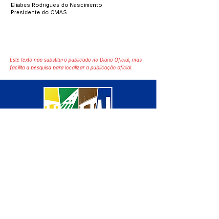
Eliabes Rodrigues do Nascimento
Presidente do CMAS
Este texto não substitui o publicado no Diário Oficial, mas
facilita a pesquisa para localizar a publicação oficial.
SERVIÇO DE ATENDIMENTO AO 
CIDADÃO (SIC) E OUVIDORIA
Prefeitura de Manoel Urbano - 
Estado do Acre
CNPJ 04.051.207/0001-46