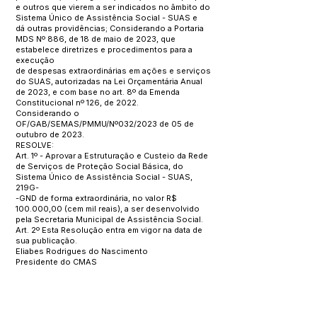
e outros que vierem a ser indicados no âmbito do
Sistema Único de Assistência Social - SUAS e
dá outras providências; Considerando a Portaria
MDS Nº 886, de 18 de maio de 2023, que
estabelece diretrizes e procedimentos para a
execução
de despesas extraordinárias em ações e serviços
do SUAS, autorizadas na Lei Orçamentária Anual
de 2023, e com base no art. 8º da Emenda
Constitucional nº 126, de 2022.
Considerando o
OF/GAB/SEMAS/PMMU/Nº032/2023 de 05 de
outubro de 2023.
RESOLVE:
Art. 1º - Aprovar a Estruturação e Custeio da Rede
de Serviços de Proteção Social Básica, do
Sistema Único de Assistência Social - SUAS,
219G-
-GND de forma extraordinária, no valor R$
100.000,00 (cem mil reais), a ser desenvolvido
pela Secretaria Municipal de Assistência Social.
Art. 2º Esta Resolução entra em vigor na data de
sua publicação.
Eliabes Rodrigues do Nascimento
Presidente do CMAS