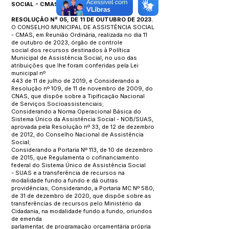
SOCIAL - CMAS
RESOLUÇÃO Nº 05, DE 11 DE OUTUBRO DE 2023.
O CONSELHO MUNICIPAL DE ASSISTÊNCIA SOCIAL
- CMAS, em Reunião Ordinária, realizada no dia 11
de outubro de 2023, órgão de controle
social dos recursos destinados à Política
Municipal de Assistência Social, no uso das
atribuições que lhe foram conferidas pela Lei
municipal nº
443 de 11 de julho de 2019, e Considerando a
Resolução nº 109, de 11 de novembro de 2009, do
CNAS, que dispõe sobre a Tipificação Nacional
de Serviços Socioassistenciais;
Considerando a Norma Operacional Básica do
Sistema Único da Assistência Social - NOB/SUAS,
aprovada pela Resolução nº 33, de 12 de dezembro
de 2012, do Conselho Nacional de Assistência
Social;
Considerando a Portaria Nº 113, de 10 de dezembro
de 2015, que Regulamenta o cofinanciamento
federal do Sistema Único de Assistência Social
- SUAS e a transferência de recursos na
modalidade fundo a fundo e dá outras
providências; Considerando, a Portaria MC Nº 580,
de 31 de dezembro de 2020, que dispõe sobre as
transferências de recursos pelo Ministério da
Cidadania, na modalidade fundo a fundo, oriundos
de emenda
parlamentar, de programação orçamentária própria