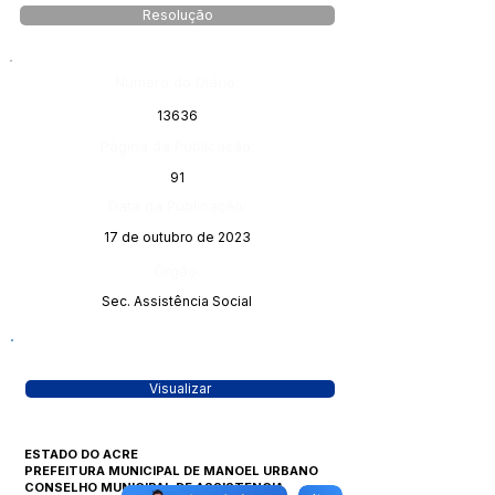
Resolução
Número do Diário:
13636
Página da Publicação:
91
Data da Publicação:
17 de outubro de 2023
Órgão:
Sec. Assistência Social
Visualizar
ESTADO DO ACRE
PREFEITURA MUNICIPAL DE MANOEL URBANO
CONSELHO MUNICIPAL DE ASSISTENCIA