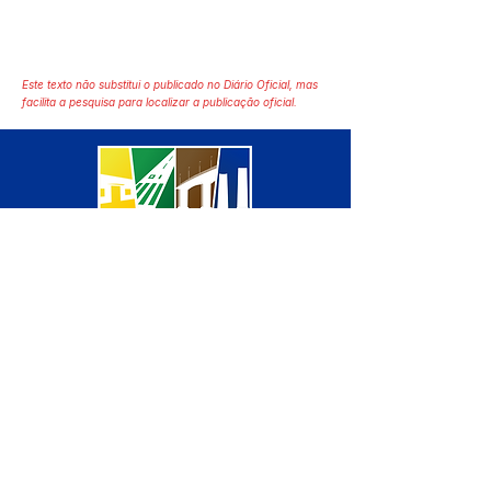
Este texto não substitui o publicado no Diário Oficial, mas
facilita a pesquisa para localizar a publicação oficial.
SERVIÇO DE ATENDIMENTO AO 
CIDADÃO (SIC) E OUVIDORIA
Prefeitura de Manoel Urbano - 
Estado do Acre
CNPJ 04.051.207/0001-46
💻Acesso online: 
SIC 
| 
Fale Conosco
 | 
Ouvidoria
 | 
Mapa do Site