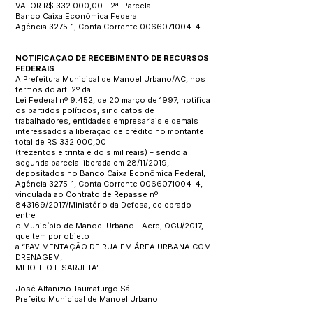
VALOR R$ 332.000,00 - 2ª Parcela
Banco Caixa Econômica Federal
Agência 3275-1, Conta Corrente
0066071004-4
NOTIFICAÇÃO DE RECEBIMENTO DE RECURSOS
FEDERAIS
A Prefeitura Municipal de Manoel Urbano/AC, nos
termos do art. 2º da
Lei Federal nº 9.452, de 20 março de 1997, notifica
os partidos políticos, sindicatos de
trabalhadores, entidades empresariais e demais
interessados a liberação de crédito no montante
total de R$ 332.000,00
(trezentos e trinta e dois mil reais) – sendo a
segunda parcela liberada em 28/11/2019,
depositados no Banco Caixa Econômica Federal,
Agência 3275-1, Conta Corrente
0066071004-4
,
vinculada ao Contrato de Repasse nº
843169/2017/Ministério da Defesa, celebrado
entre
o Município de Manoel Urbano - Acre, OGU/2017,
que tem por objeto
a “PAVIMENTAÇÃO DE RUA EM ÁREA URBANA COM
DRENAGEM,
MEIO-FIO E SARJETA’.
José Altanizio Taumaturgo Sá
Prefeito Municipal de Manoel Urbano