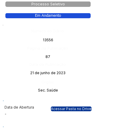
Processo Seletivo
Em Andamento
Número do Diário:
13556
Página da Publicação:
87
Data da Publicação:
21 de junho de 2023
Órgão:
Sec. Saúde
Data de Abertura
Acessar Pasta no Drive
-