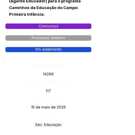
(Agente Educador) para o programa
Caminhos da Educação do Campo:
Primeira Infância.
Concursos
Processo Seletivo
Em andamento
Número do Diário:
14266
Página da Publicação:
117
Data da Publicação:
15 de maio de 2026
Órgão:
Sec. Educação