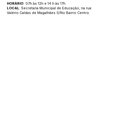
HORÁRIO:
07h às 12h e 14 h às 17h
LOCAL
: Secretaria Municipal de Educação, na rua:
Valério Caldas de Magalhães S/No Bairro Centro.
Este texto não substitui o publicado no Diário Oficial, mas
facilita a pesquisa para localizar a publicação oficial.
SERVIÇO DE ATENDIMENTO AO 
CIDADÃO (SIC) E OUVIDORIA
Prefeitura de Manoel Urbano - 
Estado do Acre
CNPJ 04.051.207/0001-46