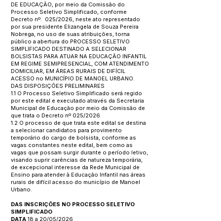
DE EDUCAÇÃO, por meio da Comissão do
Processo Seletivo Simplificado, conforme
Decreto nº. 025/2026, neste ato representado
por sua presidente Elizangela de Souza Pereira
Nobrega, no uso de suas atribuições, torna
público a abertura do PROCESSO SELETIVO
SIMPLIFICADO DESTINADO A SELECIONAR
BOLSISTAS PARA ATUAR NA EDUCAÇÃO INFANTIL
EM REGIME SEMIPRESENCIAL, COM ATENDIMENTO
DOMICILIAR, EM ÁREAS RURAIS DE DIFÍCIL
ACESSO no MUNICÍPIO DE MANOEL URBANO.
DAS DISPOSIÇÕES PRELIMINARES
1.1 O Processo Seletivo Simplificado será regido
por este edital e executado através da Secretaria
Municipal de Educação por meio da Comissão de
que trata o Decreto nº 025/2026
1.2 O processo de que trata este edital se destina
a selecionar candidatos para provimento
temporário do cargo de bolsista, conforme as
vagas constantes neste edital, bem como as
vagas que possam surgir durante o período letivo,
visando suprir carências de natureza temporária,
de excepcional interesse da Rede Municipal de
Ensino para atender à Educação Infantil nas áreas
rurais de difícil acesso do município de Manoel
Urbano.
DAS INSCRIÇÕES NO PROCESSO SELETIVO
SIMPLIFICADO
DATA
18 a 20/05/2026