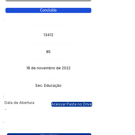
Concluída
Número do Diário:
13412
Página da Publicação:
85
Data da Publicação:
18 de novembro de 2022
Órgão:
Sec. Educação
Data de Abertura
Acessar Pasta no Drive
-