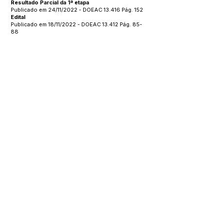
Resultado Parcial da 1ª etapa
Publicado em 24/11/2022 - DOEAC 13.416 Pág. 152
Edital
Publicado em 18/11/2022 - DOEAC 13.412 Pág. 85-
88
Este texto não substitui o publicado no Diário Oficial, mas
facilita a pesquisa para localizar a publicação oficial.
SERVIÇO DE ATENDIMENTO AO 
CIDADÃO (SIC) E OUVIDORIA
Prefeitura de Manoel Urbano - 
Estado do Acre