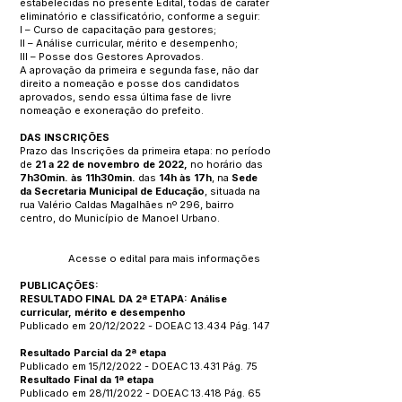
estabelecidas no presente Edital, todas de caráter
eliminatório e classificatório, conforme a seguir:
I – Curso de capacitação para gestores;
II – Análise curricular, mérito e desempenho;
III – Posse dos Gestores Aprovados.
A aprovação da primeira e segunda fase, não dar
direito a nomeação e posse dos candidatos
aprovados, sendo essa última fase de livre
nomeação e exoneração do prefeito.
DAS INSCRIÇÕES
Prazo das Inscrições da primeira etapa: no período
de
21 a 22 de novembro de 2022,
no horário das
7h30min. às 11h30min.
das
14h às 17h
, na
Sede
da Secretaria Municipal de Educação
, situada na
rua Valério Caldas Magalhães nº 296, bairro
centro, do Município de Manoel Urbano.
Acesse o edital para mais informações
PUBLICAÇÕES:
RESULTADO FINAL DA 2ª ETAPA: Análise
curricular, mérito e desempenho
Publicado em 20/12/2022 - DOEAC 13.434 Pág. 147
Resultado Parcial da 2ª etapa
Publicado em 15/12/2022 - DOEAC 13.431 Pág. 75
Resultado Final da 1ª etapa
Publicado em 28/11/2022 - DOEAC 13.418 Pág. 65