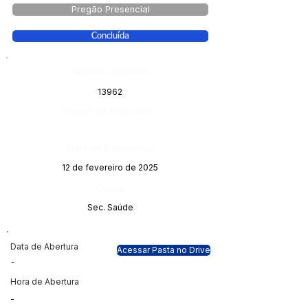
Pregão Presencial
Concluída
Número do Diário:
13962
Página da Publicação:
Data da Publicação:
12 de fevereiro de 2025
Órgão:
Sec. Saúde
Data de Abertura
Acessar Pasta no Drive
-
Hora de Abertura
-