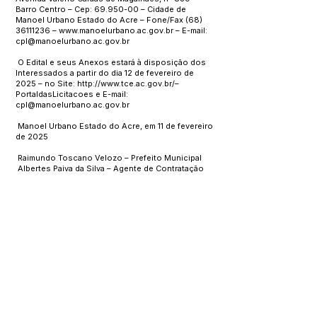
Barro Centro – Cep:
69.950-00
– Cidade de
Manoel Urbano Estado do Acre – Fone/Fax
(68)
36111236
–
www.manoelurbano.ac.gov.br
– E-mail:
cpl@manoelurbano.ac.gov.br
O Edital e seus Anexos estará à disposição dos
Interessados a partir do dia 12 de fevereiro de
2025 – no Site:
http://www.tce.ac.gov.br/
–
PortaldasLicitacoes e E-mail:
cpl@manoelurbano.ac.gov.br
Manoel Urbano Estado do Acre, em 11 de fevereiro
de 2025
Raimundo Toscano Velozo – Prefeito Municipal
Albertes Paiva da Silva – Agente de Contratação
Este texto não substitui o publicado no Diário Oficial, mas
facilita a pesquisa para localizar a publicação oficial.