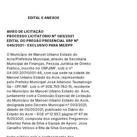
EDITAL E ANEXOS
AVISO DE LICITAÇÃO
PROCESSO LICITATÓRIO Nº 083/2021
EDITAL DO PREGÃO PRESENCIAL SRP Nº
049/2021 – EXCLUSIVO PARA ME/EPP
O Município de Manoel Urbano Estado do
Acre/Prefeitura Municipal, através da Secretaria
Municipal de Finanças, Pessoa Jurídica de Direito
Público, inscrito no CNPJ/MF. sob o n°
04.051.207
/0001-46, com sua sede na cidade de
Manoel Urbano Estado do Acre, representado
pelo Prefeito Municipal José Altanizio Taumaturgo
Sá – CPF/MF. sob o nº
308.759.782-15
, residente
no Município de Manoel Urbano Estado do Acre,
juntamente com a Comissão Especial de Licitação
do Município de Manoel Urbano Estado do Acre,
designada pelo Decreto Municipal n° 003/2021,
datado de 05/01/2021, publicado no Diário do
Estado do Acre – DOE nº 12.957, página nº 47 de
11/01/2021, composta dos seguintes Pregoeiros:
Albertes Paiva da Silva e Equipe de Apoio: Jose
Carvalho Veloso e Rita da Silva Gonçalves,