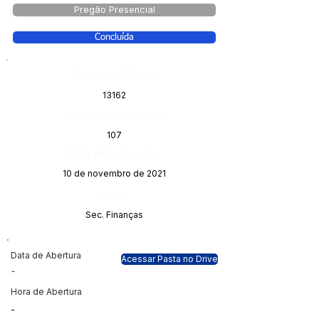
Pregão Presencial
Concluída
Número do Diário:
13162
Página da Publicação:
107
Data da Publicação:
10 de novembro de 2021
Órgão:
Sec. Finanças
Data de Abertura
Acessar Pasta no Drive
-
Hora de Abertura
-