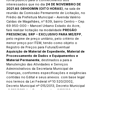
torna público para o conhecimento dos
interessados que no dia
24 DE NOVEMBRO DE
2021 AS 08H00MIN (OITO HORAS)
, na sala de
reunião da Comissão Permanente de Licitação, no
Prédio da Prefeitura Municipal – Avenida Valério
Caldas de Magalhães, n° 839, bairro Centro – Cep.
69.950-000
– Manoel Urbano Estado do Acre,
fará realizar licitação na modalidade
PREGÃO
PRESENCIAL SRP – EXCLUSIVO PARA ME/EPP
,
pelo regime de preço unitário, pelo critério de
menor preço por ITEM, tendo como objeto o
Registro de Preços para Futura/Eventual
Aquisição de Material de Expediente, Material de
Processamento de Dados e Equipamentos e
Material Permanente
, destinados a para a
Manutenção das Atividades e Serviços
Administrativos da Secretaria Municipal de
Finanças, conformes especificações e exigências
contidas no Edital e seus anexos. com base legal
nos termos da Lei Federal nº 10.520/2002,
Decreto Municipal nº 015/2013, Decreto Municipal
nº 016/2013, Lei Complementar nº 123/06 e Lei
Complementar 147/2014. O presente Edital poderá
ser adquirido/retirado diretamente na Sala da
Comissão Permanente de Licitação no endereço
acima citado das 07h00min às 12h00min e das
14h00min às 17h00min, no período de 10/11/2021 a
24/11/2021 e/ou no
http://www.tce.ac.gov.br/
–
Portal das Licitações.