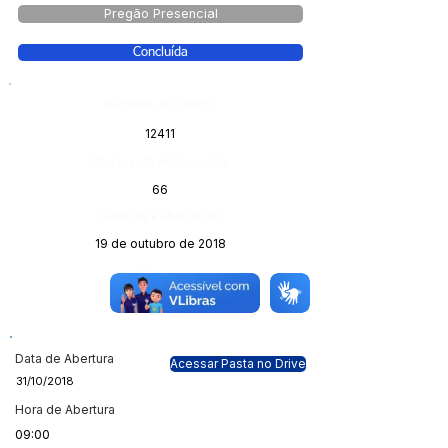
Pregão Presencial
Concluída
Número do Diário:
12411
Página da Publicação:
66
Data da Publicação:
19 de outubro de 2018
Órgão:
Sec. Obras
Data de Abertura
Acessar Pasta no Drive
31/10/2018
Hora de Abertura
09:00