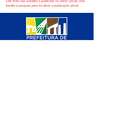
Este texto não substitui o publicado no Diário Oficial, mas
facilita a pesquisa para localizar a publicação oficial.
SERVIÇO DE ATENDIMENTO AO 
CIDADÃO (SIC) E OUVIDORIA
Prefeitura de Manoel Urbano - 
Estado do Acre
CNPJ 04.051.207/0001-46
💻Acesso online: 
SIC 
| 
Fale Conosco
 | 
Ouvidoria
 | 
Mapa do Site
📱Fone: +55 (68) 3611 1314 (Responsável 
Carvalho
)