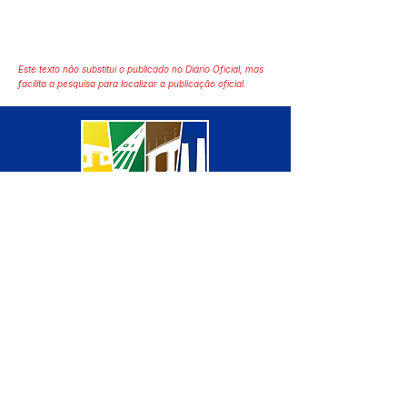
Este texto não substitui o publicado no Diário Oficial, mas
facilita a pesquisa para localizar a publicação oficial.
SERVIÇO DE ATENDIMENTO AO 
CIDADÃO (SIC) E OUVIDORIA
Prefeitura de Manoel Urbano - 
Estado do Acre
CNPJ 04.051.207/0001-46
💻Acesso online: 
SIC 
| 
Fale Conosco
 | 
Ouvidoria
 | 
Mapa do Site