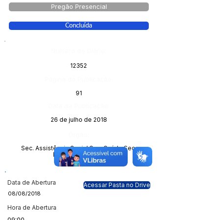
Pregão Presencial
Concluída
Número do Diário:
12352
Página da Publicação:
91
Data da Publicação:
26 de julho de 2018
Órgão:
Sec. Assistência Social;Sec. Saúde;Sec.
Esporte e Cultura.
Data de Abertura
Acessar Pasta no Drive
08/08/2018
Hora de Abertura
09:00