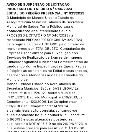
AVISO DE SUSPENSÃO DE LICITAÇÃO
PROCESSO LICITATÓRIO Nº 040/2023
EDITAL DO PREGÃO PRESENCIAL Nº 021/2023
O Município de Manoel Urbano Estado do
Acre/Prefeitura Municipal, através da Secretaria
Municipal de Saúde. Torna Público para o
conhecimento dos interessados que o
PROCESSO LICITATÓRIO Nº 040/2023 na
modalidade PREGÃO PRESENCIAL Nº 021/2023,
pelo regime de preço UNITÁRIO, pelo critério de
menor preço por ITEM. OBJETO: Contratação de
Empresa Especializada para a Execução dos
Serviços de Realização de Exames de Imagens
(Ultrassonografias) e Posterior Fornecimentos de
Laudos, conforme Especificações (tipos) Regras
e Exigências constantes no Edital e seus anexos,
destinados a Atender as ações e demandas do
Município de
Manoel Urbano Estado do Acre, através da
Secretaria Municipal Saúde. BASE LEGAL: Lei
Federal nº 10.520/2002, Decreto Municipal
nº 015/2013, Decreto Municipal nº 016/2013, Lei
Complementar 123/2006, Lei Complementar
139/2011 e Lei Complementar 147/2014
e demais legislação correlata, aplicando-se
subsidiariamente no que couber a Lei Federal nº
8.666/93 e suas alterações posteriores,
publicado no DOE nº 13.519 no dia 26/04/2023, o
qual estava previsto para ser ABERTO ÀS 09:00