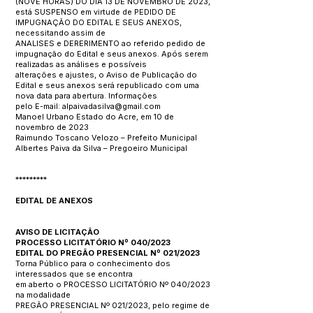
(NOVE HORAS) DO DIA 13 DE NOVEMBRO DE 2023,
está SUSPENSO em virtude de PEDIDO DE
IMPUGNAÇÃO DO EDITAL E SEUS ANEXOS,
necessitando assim de
ANALISES e DERERIMENTO ao referido pedido de
impugnação do Edital e seus anexos. Após serem
realizadas as análises e possíveis
alterações e ajustes, o Aviso de Publicação do
Edital e seus anexos será republicado com uma
nova data para abertura. Informações
pelo E-mail: alpaivadasilva@gmail.com
Manoel Urbano Estado do Acre, em 10 de
novembro de 2023
Raimundo Toscano Velozo – Prefeito Municipal
Albertes Paiva da Silva – Pregoeiro Municipal
*********
EDITAL DE ANEXOS
AVISO DE LICITAÇÃO
PROCESSO LICITATÓRIO Nº 040/2023
EDITAL DO PREGÃO PRESENCIAL Nº 021/2023
Torna Público para o conhecimento dos
interessados que se encontra
em aberto o PROCESSO LICITATÓRIO Nº 040/2023
na modalidade
PREGÃO PRESENCIAL Nº 021/2023, pelo regime de