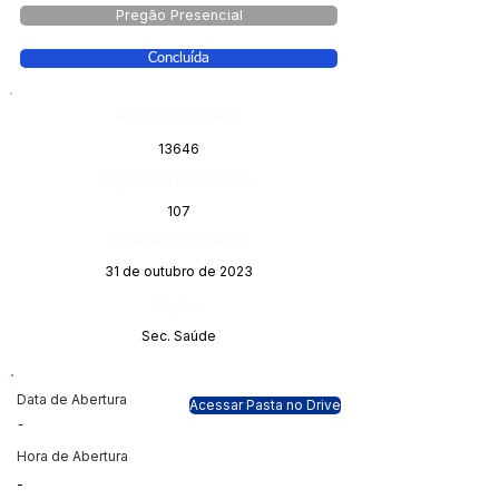
Pregão Presencial
Concluída
Número do Diário:
13646
Página da Publicação:
107
Data da Publicação:
31 de outubro de 2023
Órgão:
Sec. Saúde
Data de Abertura
Acessar Pasta no Drive
-
Hora de Abertura
-