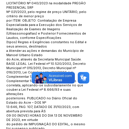
LICITATÓRIO Nº 040/2023 na modalidade PREGÃO
PRESENCIAL SRP
Nº 021/2023, pelo regime de preço UNITÁRIO, pelo
critério de menor preço
por ITEM. OBJETO: Contratação de Empresa
Especializada para a Execução dos Serviços de
Realização de Exames de Imagens
(Ultrassonografias) e Posterior Fornecimentos de
Laudos, conforme Especificações
(tipos) Regras e Exigências constantes no Edital e
seus anexos, destinados
a Atender as ações e demandas do Município de
Manoel Urbano Estado
do Acre, através da Secretaria Municipal Saúde.
BASE LEGAL: Lei Federal nº 10.520/2002, Decreto
Municipal nº 015/2013, Decreto Municipal nº
016/2013, Lei Complementar 123/2006, Lei
Complementar 139/2011 e Lei
Complementar 147/2014 e demais legislação
correlata, aplicando-se subsidiariamente no que
couber a Lei Federal nº 8.666/93 e suas
alterações
posteriores. PUBLICADO no Diário Oficial do
Estado do Acre – DOE Nº
13.646, PAG. 107, DATADO DE 31/10/2023, com
abertura prevista para ÀS
09:00 (NOVE) HORAS DO DIA 13 DE NOVEMBRO
DE 2023, em virtude
do pedido de IMPUGNAÇÃO DO EDITAL, o mesmo
foi suspenso publicado