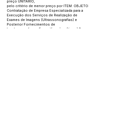
preço UNITÁRIO,
pelo critério de menor preço por ITEM. OBJETO:
Contratação de Empresa Especializada para a
Execução dos Serviços de Realização de
Exames de Imagens (Ultrassonografias) e
Posterior Fornecimentos de
Laudos, conforme Especificações (tipos) Regras
e Exigências constantes no Edital e seus anexos,
destinados a Atender as ações e demandas
do Município de Manoel Urbano Estado do Acre,
através da Secretaria
Municipal Saúde. BASE LEGAL: Lei Federal nº
10.520/2002, Decreto
Municipal nº 015/2013, Decreto Municipal nº
016/2013, Lei Complementar 123/2006, Lei
Complementar 139/2011 e Lei Complementar
147/2014 e demais legislação correlata, aplicando-
se subsidiariamente
no que couber a Lei Federal nº 8.666/93 e suas
alterações posteriores.
Local e data: ÀS 09:00 (NOVE HORAS) DO DIA 13
DE NOVEMBRO
DE 2023, na Sala de Reunião da Comissão
Permanente de Licitação,
no Prédio da Prefeitura Municipal, na Avenida
Valério Caldas de Magalhães, n° 839, Bairro
Centro – Cep.
69.950-000
– Cidade de Manoel
Urbano Estado do Acre. O Edital e seus anexos
poderão ser lidos e
obtidos na sala da CPL/PMMU-AC, no endereço