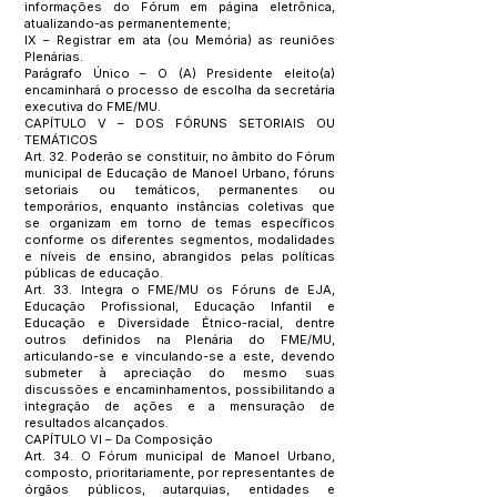
informações do Fórum em página eletrônica,
atualizando-as permanentemente;
IX – Registrar em ata (ou Memória) as reuniões
Plenárias.
Parágrafo Único – O (A) Presidente eleito(a)
encaminhará o processo de escolha da secretária
executiva do FME/MU.
CAPÍTULO V – DOS FÓRUNS SETORIAIS OU
TEMÁTICOS
Art. 32. Poderão se constituir, no âmbito do Fórum
municipal de Educação de Manoel Urbano, fóruns
setoriais ou temáticos, permanentes ou
temporários, enquanto instâncias coletivas que
se organizam em torno de temas específicos
conforme os diferentes segmentos, modalidades
e níveis de ensino, abrangidos pelas políticas
públicas de educação.
Art. 33. Integra o FME/MU os Fóruns de EJA,
Educação Profissional, Educação Infantil e
Educação e Diversidade Étnico-racial, dentre
outros definidos na Plenária do FME/MU,
articulando-se e vinculando-se a este, devendo
submeter à apreciação do mesmo suas
discussões e encaminhamentos, possibilitando a
integração de ações e a mensuração de
resultados alcançados.
CAPÍTULO VI – Da Composição
Art. 34. O Fórum municipal de Manoel Urbano,
composto, prioritariamente, por representantes de
órgãos públicos, autarquias, entidades e