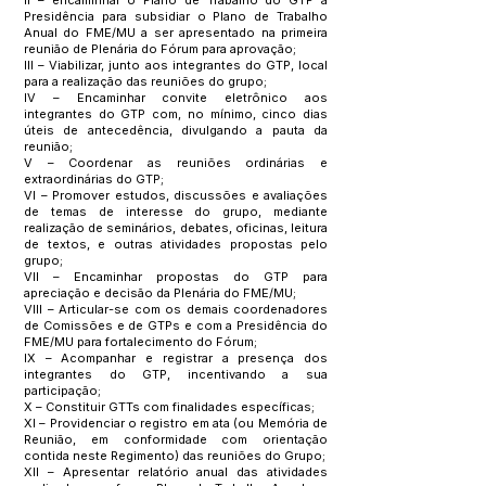
Il – encaminhar o Plano de Trabalho do GTP à
Presidência para subsidiar o Plano de Trabalho
Anual do FME/MU a ser apresentado na primeira
reunião de Plenária do Fórum para aprovação;
III – Viabilizar, junto aos integrantes do GTP, local
para a realização das reuniões do grupo;
IV – Encaminhar convite eletrônico aos
integrantes do GTP com, no mínimo, cinco dias
úteis de antecedência, divulgando a pauta da
reunião;
V – Coordenar as reuniões ordinárias e
extraordinárias do GTP;
VI – Promover estudos, discussões e avaliações
de temas de interesse do grupo, mediante
realização de seminários, debates, oficinas, leitura
de textos, e outras atividades propostas pelo
grupo;
VII – Encaminhar propostas do GTP para
apreciação e decisão da Plenária do FME/MU;
VIII – Articular-se com os demais coordenadores
de Comissões e de GTPs e com a Presidência do
FME/MU para fortalecimento do Fórum;
IX – Acompanhar e registrar a presença dos
integrantes do GTP, incentivando a sua
participação;
X – Constituir GTTs com finalidades específicas;
XI – Providenciar o registro em ata (ou Memória de
Reunião, em conformidade com orientação
contida neste Regimento) das reuniões do Grupo;
XII – Apresentar relatório anual das atividades