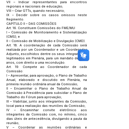
VII – Indicar representantes para encontros
regionais e nacionais de educação;
VIII – Criar GTTs, quando necessário;
IX – Decidir sobre os casos omissos neste
Regimento.
CAPÍTULO II – DAS COMISSÕES
Art. 16. Constituem Comissões do FME/MU:
I – Comissão de Monitoramento e Sistematização
(CMS); e
II – Comissão de Mobilização e Divulgação (CMD).
Art. 18. A coordenação de cada Comissão será
realizada por um Coordenador e um Coordenador
Adjunto, escolhidos dentre os seus integrantes e
legitimados em Plenária, para um mandato de dois
anos, com direito a uma recondução.
Art. 19. Compete ao Coordenador de cada
Comissão:
I – Apresentar, para aprovação, o Plano de Trabalho
Anual, elaborado e discutido em Plenária, na
primeira reunião ordinária anual da Comissão;
II – Encaminhar o Plano de Trabalho Anual da
Comissão à Presidência para subsidiar o Plano de
Trabalho do Fórum para aprovação;
III – Viabilizar, junto aos integrantes da Comissão,
local para a realização das reuniões da Comissão;
IV – Encaminhar convite eletrônico aos
integrantes da Comissão com, no mínimo, cinco
dias úteis de antecedência, divulgando a pauta da
reunião;
V – Coordenar as reuniões ordinárias e