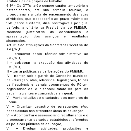
emitidos pelos grupos de trabalho.
§ 3º - Os GTTs terão sempre caráter temporário e
estabelecerão, em sua primeira reunião, o
cronograma e a data de encerramento das suas
atividades, que obedecerão ao prazo máximo de
180 (cento e oitenta) dias, prorrogáveis por igual
período, a critério da Presidência do FME/MU,
mediante justificativa da coordenação e
apresentação dos avanços e resultados
alcançados.
Art. 31. São atribuições da Secretaria Executiva do
FME/MU:
I – promover apoio técnico-administrativo ao
FME/MU;
Il – colaborar na execução das atividades do
FME/MU;
lII – tornar públicas as deliberações do FME/MU;
IV – manter, sob a guarda do Conselho municipal
de Educação, atas, relatórios, legislações, folhas
de frequência e demais documentos do Fórum,
organizando-os e disponibilizando-os para os
seus integrantes e comunidade em geral;
V – Manter atualizado o cadastro dos membros do
Fórum;
VI – Organizar cadastro de palestrantes e/ou
especialistas nas diferentes áreas da educação;
VII – Acompanhar e assessorar o recolhimento e o
processamento de dados estratégicos referentes
às políticas públicas da educação;
VIII – Divulgar atividades, produções e