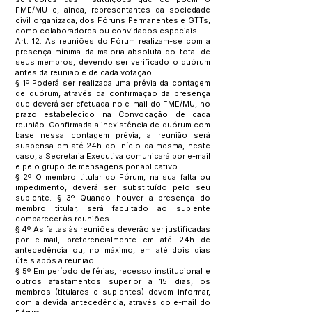
FME/MU e, ainda, representantes da sociedade
civil organizada, dos Fóruns Permanentes e GTTs,
como colaboradores ou convidados especiais.
Art. 12. As reuniões do Fórum realizam-se com a
presença mínima da maioria absoluta do total de
seus membros, devendo ser verificado o quórum
antes da reunião e de cada votação.
§ 1º Poderá ser realizada uma prévia da contagem
de quórum, através da confirmação da presença
que deverá ser efetuada no e-mail do FME/MU, no
prazo estabelecido na Convocação de cada
reunião. Confirmada a inexistência de quórum com
base nessa contagem prévia, a reunião será
suspensa em até 24h do início da mesma, neste
caso, a Secretaria Executiva comunicará por e-mail
e pelo grupo de mensagens por aplicativo.
§ 2º O membro titular do Fórum, na sua falta ou
impedimento, deverá ser substituído pelo seu
suplente. § 3º Quando houver a presença do
membro titular, será facultado ao suplente
comparecer às reuniões.
§ 4º As faltas às reuniões deverão ser justificadas
por e-mail, preferencialmente em até 24h de
antecedência ou, no máximo, em até dois dias
úteis após a reunião.
§ 5º Em período de férias, recesso institucional e
outros afastamentos superior a 15 dias, os
membros (titulares e suplentes) devem informar,
com a devida antecedência, através do e-mail do