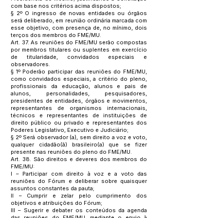
com base nos critérios acima dispostos;
§ 2º O ingresso de novas entidades ou órgãos
será deliberado, em reunião ordinária marcada com
esse objetivo, com presença de, no mínimo, dois
terços dos membros do FME/MU.
Art. 37. As reuniões do FME/MU serão compostas
por membros titulares ou suplentes em exercício
de titularidade, convidados especiais e
observadores.
§ 1º Poderão participar das reuniões do FME/MU,
como convidados especiais, a critério do pleno,
profissionais da educação, alunos e pais de
alunos, personalidades, pesquisadores,
presidentes de entidades, órgãos e movimentos,
representantes de organismos internacionais,
técnicos e representantes de instituições de
direito público ou privado e representantes dos
Poderes Legislativo, Executivo e Judiciário;
§ 2º Será observador (a), sem direito a voz e voto,
qualquer cidadão(ã) brasileiro(a) que se fizer
presente nas reuniões do pleno do FME/MU.
Art. 38. São direitos e deveres dos membros do
FME/MU:
I – Participar com direito à voz e a voto das
reuniões do Fórum e deliberar sobre quaisquer
assuntos constantes da pauta;
II – Cumprir e zelar pelo cumprimento dos
objetivos e atribuições do Fórum;
III – Sugerir e debater os conteúdos da agenda
das reuniões do FME/MU, mediante o envio à