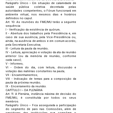
Parágrafo Único – Em situação de calamidade de
saúde pública coletiva decretada pelas
autoridades competentes, o Fórum funcionará em
ambiente virtual, nos mesmos dias e horários
definidos no caput.
Art. 10. As reuniões do FME/MU terão a seguinte
sequência:
I - Verificação da existência de quórum;
II - Abertura dos trabalhos pela Presidência e, em
caso de sua ausência, pela Vice-Presidência ou,
ainda, na ausência de ambos e em comum acordo,
pela Secretaria Executiva;
III - Leitura da pauta da reunião;
IV - Leitura, apreciação e votação da ata da reunião
anterior (ou da memória de reunião, conforme
cada caso);
V - Informes;
VI - Ordem do dia, com leitura, discussão e
votação das matérias constantes na pauta;
VII - Encaminhamentos;
VIII - Indicação de temas para a composição da
pauta da próxima reunião;
IX - Encerramento da reunião.
CAPÍTULO I – DA PLENÁRIA
Art. 11. A Plenária, instância máxima de decisão do
FME/MU, é constituída por todos os seus
membros.
Parágrafo Único – Fica assegurada a participação
do segmento de pais nas Comissões, além de
servidores das instituições que compõem o