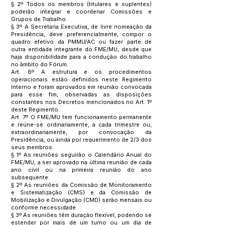
§ 2º Todos os membros (titulares e suplentes)
poderão integrar e coordenar Comissões e
Grupos de Trabalho.
§ 3º A Secretaria Executiva, de livre nomeação da
Presidência, deve preferencialmente, compor o
quadro efetivo da PMMU/AC ou fazer parte de
outra entidade integrante do FME/MU, desde que
haja disponibilidade para a condução do trabalho
no âmbito do Fórum.
Art. 6º A estrutura e os procedimentos
operacionais estão definidos neste Regimento
Interno e foram aprovados em reunião convocada
para esse fim, observadas as disposições
constantes nos Decretos mencionados no Art. 1º
deste Regimento.
Art. 7º O FME/MU tem funcionamento permanente
e reúne-se ordinariamente, a cada trimestre ou,
extraordinariamente, por convocação da
Presidência, ou ainda por requerimento de 2/3 dos
seus membros.
§ 1º As reuniões seguirão o Calendário Anual do
FME/MU, a ser aprovado na última reunião de cada
ano civil ou na primeira reunião do ano
subsequente.
§ 2º As reuniões da Comissão de Monitoramento
e Sistematização (CMS) e da Comissão de
Mobilização e Divulgação (CMD) serão mensais ou
conforme necessidade.
§ 3º As reuniões têm duração flexível, podendo se
estender por mais de um turno ou um dia de