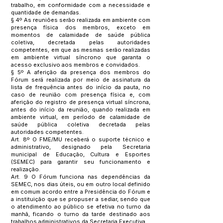
trabalho, em conformidade com a necessidade e
quantidade de demandas.
§ 4º As reuniões serão realizada em ambiente com
presença física dos membros, exceto em
momentos de calamidade de saúde pública
coletiva, decretada pelas autoridades
competentes, em que as mesmas serão realizadas
em ambiente virtual síncrono que garanta o
acesso exclusivo aos membros e convidados.
§ 5º A aferição da presença dos membros do
Fórum será realizada por meio de assinatura da
lista de frequência antes do início da pauta, no
caso de reunião com presença física e, com
aferição do registro de presença virtual síncrona,
antes do início da reunião, quando realizada em
ambiente virtual, em período de calamidade de
saúde pública coletiva decretada pelas
autoridades competentes.
Art. 8º O FME/MU receberá o suporte técnico e
administrativo, designado pela Secretaria
municipal de Educação, Cultura e Esportes
(SEMEC) para garantir seu funcionamento e
realização.
Art. 9 O Fórum funciona nas dependências da
SEMEC, nos dias úteis, ou em outro local definido
em comum acordo entre a Presidência do Fórum e
a instituição que se propuser a sediar, sendo que
o atendimento ao público se efetiva no turno da
manhã, ficando o turno da tarde destinado aos
trabalhos administrativos da Secretaria Executiva.