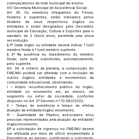
crianças/alunos da rede municipal de ensino
XIV Secretaria Municipal de Assistência Social
Art. 35. Os membros integrantes do Fórum,
titulares e suplentes, serão indicados pelos
titulares de seus respectivos órgãos ou
entidades e serão designados pelo Secretário
municipal de Educação, Cultura e Esportes para o
mandato de 2 (dois) anos, permitida uma única
recondução.
§ 1º Cada órgão ou entidade deverá indicar 1 (um)
membro titular e 1 (um) membro suplente.
§ 2º Na ausência ou impedimento do membro
titular, este será substituído, automaticamente,
pelo suplente.
Art. 36. A critério da plenária, a composição do
FME/MU poderá ser alterada com a inclusão de
outros órgãos, entidades e movimentos da
comunidade educacional, observando:
I – Amplo reconhecimento público do órgão,
entidade ou movimento em, ao menos, um
segmento ou setor da sociedade, conforme
disposto no Art. 2º Decreto n.º 10.982/2022;
II – Tempo de existência e tempo de efetiva
atuação da entidade/órgão/ movimento;
III – Quantidade de filiados, associados e/ou
pessoas representadas pela atuação da entidade/
órgão/movimento;
§1º a solicitação de ingresso no FME/MU deverá
ser efetuada por meio de ofício encaminhado à
Presidência do mesmo; justificando a solicitação