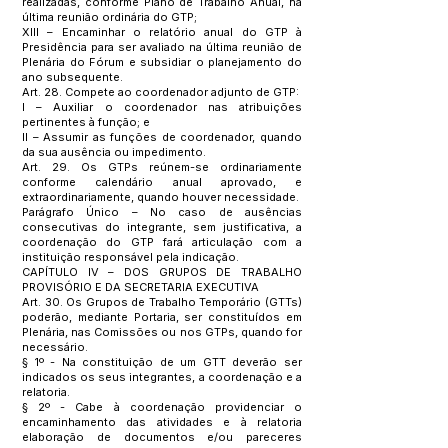
realizadas, conforme Plano de Trabalho Anual, na
última reunião ordinária do GTP;
XIII – Encaminhar o relatório anual do GTP à
Presidência para ser avaliado na última reunião de
Plenária do Fórum e subsidiar o planejamento do
ano subsequente.
Art. 28. Compete ao coordenador adjunto de GTP:
I – Auxiliar o coordenador nas atribuições
pertinentes à função; e
II – Assumir as funções de coordenador, quando
da sua ausência ou impedimento.
Art. 29. Os GTPs reúnem-se ordinariamente
conforme calendário anual aprovado, e
extraordinariamente, quando houver necessidade.
Parágrafo Único – No caso de ausências
consecutivas do integrante, sem justificativa, a
coordenação do GTP fará articulação com a
instituição responsável pela indicação.
CAPÍTULO IV – DOS GRUPOS DE TRABALHO
PROVISÓRIO E DA SECRETARIA EXECUTIVA
Art. 30. Os Grupos de Trabalho Temporário (GTTs)
poderão, mediante Portaria, ser constituídos em
Plenária, nas Comissões ou nos GTPs, quando for
necessário.
§ 1º - Na constituição de um GTT deverão ser
indicados os seus integrantes, a coordenação e a
relatoria.
§ 2º - Cabe à coordenação providenciar o
encaminhamento das atividades e à relatoria
elaboração de documentos e/ou pareceres