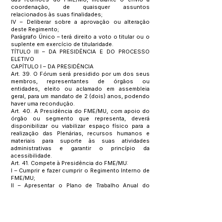
coordenação, de quaisquer assuntos
relacionados às suas finalidades;
IV – Deliberar sobre a aprovação ou alteração
deste Regimento;
Parágrafo Único – terá direito a voto o titular ou o
suplente em exercício de titularidade.
TÍTULO III – DA PRESIDÊNCIA E DO PROCESSO
ELETIVO
CAPÍTULO I – DA PRESIDÊNCIA
Art. 39. O Fórum será presidido por um dos seus
membros, representantes de órgãos ou
entidades, eleito ou aclamado em assembleia
geral, para um mandato de 2 (dois) anos, podendo
haver uma recondução.
Art. 40. A Presidência do FME/MU, com apoio do
órgão ou segmento que representa, deverá
disponibilizar ou viabilizar espaço físico para a
realização das Plenárias, recursos humanos e
materiais para suporte às suas atividades
administrativas e garantir o princípio da
acessibilidade.
Art. 41. Compete à Presidência do FME/MU:
I – Cumprir e fazer cumprir o Regimento Interno de
FME/MU;
II – Apresentar o Plano de Trabalho Anual do
FME/MU, elaborado com subsídios das
Comissões e dos GTPs, para aprovação em
Plenária;
III – Convocar as Plenárias ordinárias e