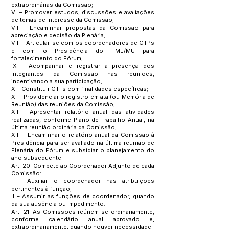
extraordinárias da Comissão;
VI – Promover estudos, discussões e avaliações
de temas de interesse da Comissão;
VII – Encaminhar propostas da Comissão para
apreciação e decisão da Plenária;
VIII – Articular-se com os coordenadores de GTPs
e com o Presidência do FME/MU para
fortalecimento do Fórum;
IX – Acompanhar e registrar a presença dos
integrantes da Comissão nas reuniões,
incentivando a sua participação;
X – Constituir GTTs com finalidades específicas;
XI – Providenciar o registro em ata (ou Memória de
Reunião) das reuniões da Comissão;
XII – Apresentar relatório anual das atividades
realizadas, conforme Plano de Trabalho Anual, na
última reunião ordinária da Comissão;
XIII – Encaminhar o relatório anual da Comissão à
Presidência para ser avaliado na última reunião de
Plenária do Fórum e subsidiar o planejamento do
ano subsequente.
Art. 20. Compete ao Coordenador Adjunto de cada
Comissão:
I – Auxiliar o coordenador nas atribuições
pertinentes à função;
II – Assumir as funções de coordenador, quando
da sua ausência ou impedimento.
Art. 21. As Comissões reúnem-se ordinariamente,
conforme calendário anual aprovado e,
extraordinariamente, quando houver necessidade.