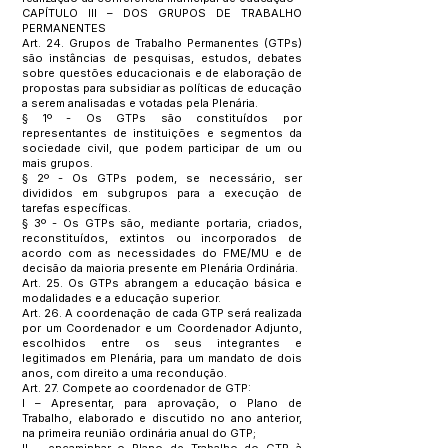
CAPÍTULO III – DOS GRUPOS DE TRABALHO
PERMANENTES
Art. 24. Grupos de Trabalho Permanentes (GTPs)
são instâncias de pesquisas, estudos, debates
sobre questões educacionais e de elaboração de
propostas para subsidiar as políticas de educação
a serem analisadas e votadas pela Plenária.
§ 1º - Os GTPs são constituídos por
representantes de instituições e segmentos da
sociedade civil, que podem participar de um ou
mais grupos.
§ 2º - Os GTPs podem, se necessário, ser
divididos em subgrupos para a execução de
tarefas específicas.
§ 3º - Os GTPs são, mediante portaria, criados,
reconstituídos, extintos ou incorporados de
acordo com as necessidades do FME/MU e de
decisão da maioria presente em Plenária Ordinária.
Art. 25. Os GTPs abrangem a educação básica e
modalidades e a educação superior.
Art. 26. A coordenação de cada GTP será realizada
por um Coordenador e um Coordenador Adjunto,
escolhidos entre os seus integrantes e
legitimados em Plenária, para um mandato de dois
anos, com direito a uma recondução.
Art. 27. Compete ao coordenador de GTP:
I – Apresentar, para aprovação, o Plano de
Trabalho, elaborado e discutido no ano anterior,
na primeira reunião ordinária anual do GTP;