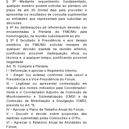
§ 3º Mediante requerimento fundamentado,
qualquer membro poderá solicitar ao plenário um
prazo de até 30 (trinta) dias para proceder e
apresentar os resultados de consulta suplementar
as entidades que representam para subsidiar as
decisões.
§ 4º As deliberações ad referendum deverão ser
encaminhadas à Plenária do FME/MU para
homologação, na reunião subsequente ao ato.
§ 5º É facultado à Presidência e aos demais
membros do FME/MU solicitar reexame de
qualquer decisão exarada na reunião anterior,
justificando possível inadequação ética ou
técnica e, a qualquer tempo, justificando possível
ilegalidade.
Art. 15. Compete à Plenária:
I – Reformular e aprovar o Regimento Interno;
II – Eleger (ou aclamar, conforme cada caso) a
Presidência e a Vice-Presidência do Fórum;
III – Legitimar ou apresentar contestação em
relação aos nomes indicados para Coordenador-
Geral e o Coordenador Adjunto da Comissão de
Monitoramento e Sistematização (CMS) e da
Comissão de Mobilização e Divulgação (CMD),
prevista no Art. 15;
IV – Aprovar o Plano de Trabalho Anual do Fórum;
V – Discutir e decidir sobre propostas das
matérias submetidas pelas Comissões e GTPs;
VI – Apreciar o Relatório Anual de Atividades do
Fórum;