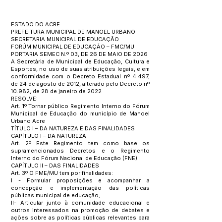
ESTADO DO ACRE
PREFEITURA MUNICIPAL DE MANOEL URBANO
SECRETARIA MUNICIPAL DE EDUCAÇÃO
FORÚM MUNICIPAL DE EDUCAÇÃO – FMC/MU
PORTARIA SEMEC N.º 03, DE 26 DE MAIO DE 2026
A Secretária de Municipal de Educação, Cultura e
Esportes, no uso de suas atribuições legais, e em
conformidade com o Decreto Estadual nº 4.497,
de 24 de agosto de 2012, alterado pelo Decreto nº
10.982, de 28 de janeiro de 2022
RESOLVE:
Art. 1º Tornar público Regimento Interno do Fórum
Municipal de Educação do município de Manoel
Urbano Acre
TÍTULO I – DA NATUREZA E DAS FINALIDADES
CAPÍTULO I – DA NATUREZA
Art. 2º Este Regimento tem como base os
supramencionados Decretos e o Regimento
Interno do Fórum Nacional de Educação (FNE).
CAPÍTULO II – DAS FINALIDADES
Art. 3º O FME/MU tem por finalidades:
I - Formular proposições e acompanhar a
concepção e implementação das políticas
públicas municipal de educação;
II- Articular junto à comunidade educacional e
outros interessados na promoção de debates e
ações sobre as políticas públicas relevantes para