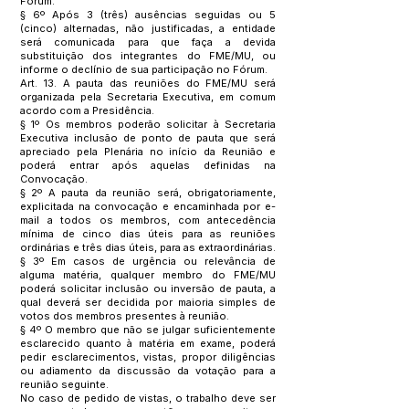
Fórum.
§ 6º Após 3 (três) ausências seguidas ou 5
(cinco) alternadas, não justificadas, a entidade
será comunicada para que faça a devida
substituição dos integrantes do FME/MU, ou
informe o declínio de sua participação no Fórum.
Art. 13. A pauta das reuniões do FME/MU será
organizada pela Secretaria Executiva, em comum
acordo com a Presidência.
§ 1º Os membros poderão solicitar à Secretaria
Executiva inclusão de ponto de pauta que será
apreciado pela Plenária no início da Reunião e
poderá entrar após aquelas definidas na
Convocação.
§ 2º A pauta da reunião será, obrigatoriamente,
explicitada na convocação e encaminhada por e-
mail a todos os membros, com antecedência
mínima de cinco dias úteis para as reuniões
ordinárias e três dias úteis, para as extraordinárias.
§ 3º Em casos de urgência ou relevância de
alguma matéria, qualquer membro do FME/MU
poderá solicitar inclusão ou inversão de pauta, a
qual deverá ser decidida por maioria simples de
votos dos membros presentes à reunião.
§ 4º O membro que não se julgar suficientemente
esclarecido quanto à matéria em exame, poderá
pedir esclarecimentos, vistas, propor diligências
ou adiamento da discussão da votação para a
reunião seguinte.
No caso de pedido de vistas, o trabalho deve ser