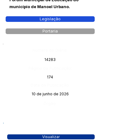
município de Manoel Urbano.
Legislação
Portaria
Número do Diário:
14283
Página da Publicação:
174
Data da Publicação:
10 de junho de 2026
Órgão:
Visualizar