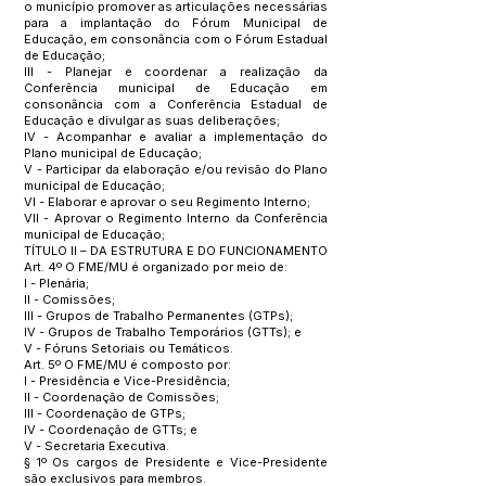
o município promover as articulações necessárias
para a implantação do Fórum Municipal de
Educação, em consonância com o Fórum Estadual
de Educação;
III - Planejar e coordenar a realização da
Conferência municipal de Educação em
consonância com a Conferência Estadual de
Educação e divulgar as suas deliberações;
IV - Acompanhar e avaliar a implementação do
Plano municipal de Educação;
V - Participar da elaboração e/ou revisão do Plano
municipal de Educação;
VI - Elaborar e aprovar o seu Regimento Interno;
VII - Aprovar o Regimento Interno da Conferência
municipal de Educação;
TÍTULO II – DA ESTRUTURA E DO FUNCIONAMENTO
Art. 4º O FME/MU é organizado por meio de:
I - Plenária;
II - Comissões;
III - Grupos de Trabalho Permanentes (GTPs);
IV - Grupos de Trabalho Temporários (GTTs); e
V - Fóruns Setoriais ou Temáticos.
Art. 5º O FME/MU é composto por:
I - Presidência e Vice-Presidência;
II - Coordenação de Comissões;
III - Coordenação de GTPs;
IV - Coordenação de GTTs; e
V - Secretaria Executiva.
§ 1º Os cargos de Presidente e Vice-Presidente
são exclusivos para membros.