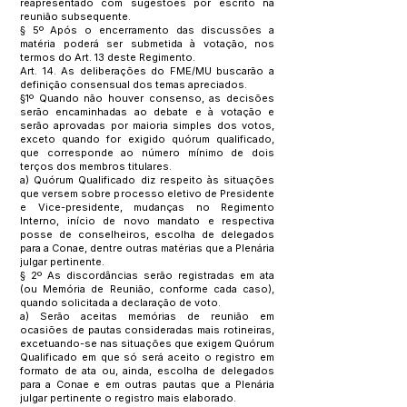
reapresentado com sugestões por escrito na
reunião subsequente.
§ 5º Após o encerramento das discussões a
matéria poderá ser submetida à votação, nos
termos do Art. 13 deste Regimento.
Art. 14. As deliberações do FME/MU buscarão a
definição consensual dos temas apreciados.
§1º Quando não houver consenso, as decisões
serão encaminhadas ao debate e à votação e
serão aprovadas por maioria simples dos votos,
exceto quando for exigido quórum qualificado,
que corresponde ao número mínimo de dois
terços dos membros titulares.
a) Quórum Qualificado diz respeito às situações
que versem sobre processo eletivo de Presidente
e Vice-presidente, mudanças no Regimento
Interno, início de novo mandato e respectiva
posse de conselheiros, escolha de delegados
para a Conae, dentre outras matérias que a Plenária
julgar pertinente.
§ 2º As discordâncias serão registradas em ata
(ou Memória de Reunião, conforme cada caso),
quando solicitada a declaração de voto.
a) Serão aceitas memórias de reunião em
ocasiões de pautas consideradas mais rotineiras,
excetuando-se nas situações que exigem Quórum
Qualificado em que só será aceito o registro em
formato de ata ou, ainda, escolha de delegados
para a Conae e em outras pautas que a Plenária
julgar pertinente o registro mais elaborado.