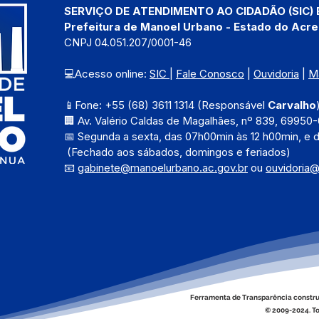
SERVIÇO DE ATENDIMENTO AO CIDADÃO (SIC) 
Prefeitura de Manoel Urbano - Estado do Acre
CNPJ 04.051.207/0001-46
💻Acesso online: 
SIC 
| 
Fale Conosco
 | 
Ouvidoria
 | 
M
📱Fone: +55 (68) 3611 1314 (Responsável 
Carvalho
🏢 Av. Valério Caldas de Magalhães, nº 839, 69950-
📅 Segunda a sexta, das 
07h00min às 12 h00min, e 
 (Fechado aos sábados, domingos e feriados)
📧 
gabinete@manoelurbano.ac.gov.br
ou 
ouvidoria
Ferramenta de Transparência constru
© 2009-2024. To