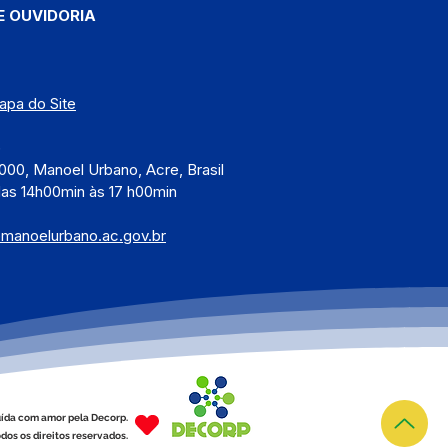
E OUVIDORIA
apa do Site
)
000, Manoel Urbano, Acre, Brasil
das 14h00min às 17 h00min
@manoelurbano.ac.gov.br
ída com amor pela Decorp.
dos os direitos reservados.