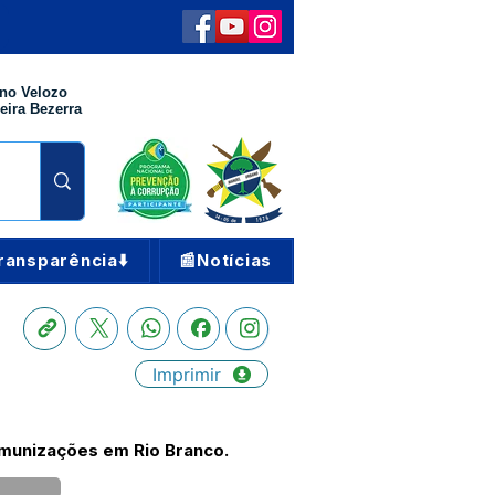
no Velozo
eira Bezerra
ransparência⬇️
📰Notícias
Imprimir
imunizações em Rio Branco.