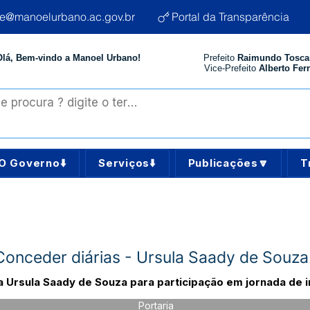
te@manoelurbano.ac.gov.br
Portal da Transparência
Olá, Bem-vindo a Manoel Urbano!
Prefeito
Raimundo Tosca
Vice-Prefeito
Alberto Ferr
O Governo⬇️
Serviços⬇️
Publicações🔽
T
Conceder diárias - Ursula Saady de Souza
a Ursula Saady de Souza para participação em jornada de 
Portaria