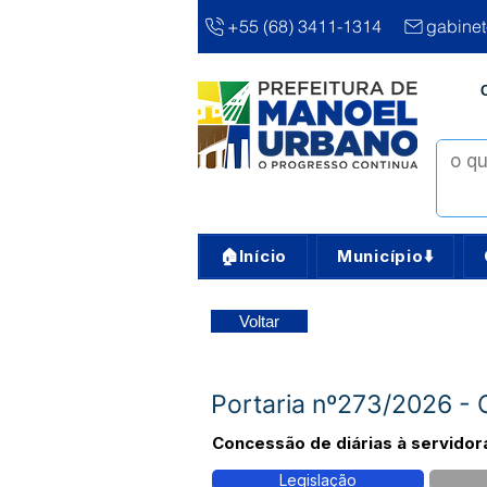
+55 (68) 3411-1314
gabine
🏠Início
Município⬇️
Voltar
Portaria nº273/2026 - 
Concessão de diárias à servidor
Legislação