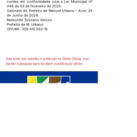
contas em conformidade com a Lei Municipal nº
348 de 03 de fevereiro de 2025.
Gabinete do Prefeito de Manoel Urbano – Acre, 25
de Junho de 2026
Raimundo Toscano Velozo
Prefeito de M. Urbano
CPF/MF:
339.415.562-15
Este texto não substitui o publicado no Diário Oficial, mas
facilita a pesquisa para localizar a publicação oficial.
SERVIÇO DE ATENDIMENTO AO 
CIDADÃO (SIC) E OUVIDORIA
Prefeitura de Manoel Urbano - 