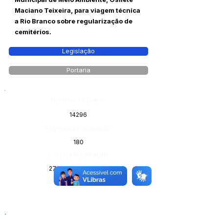
Maciano Teixeira, para viagem técnica
a Rio Branco sobre regularização de
cemitérios.
Legislação
Portaria
Número do Diário:
14296
Página da Publicação:
180
Data da Publicação:
27 de junho de 2026
Órgão: