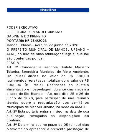
Visualizar
PODER EXECUTIVO
PREFEITURA DE MANOEL URBANO
GABINETE DO PREFEITO
PORTARIA Nº 254/2026
Manoel Urbano – Acre, 25 de junho de 2026
O PREFEITO MUNICIPAL DE MANOEL URBANO –
ACRE, no uso de suas atribuições legais, que lhe
são conferidas por Lei.
RESOLVE:
Art. 1º Conceder a senhora Osilete Maciano
Teixeira, Secretária Municipal de Meio Ambiente,
02 (duas) diárias no valor de R$ 500,00
(quinhentos reais) cada, totalizando o valor de R$
1.000,00 (mil reais). Destinadas ao custeio
alimentação e hospedagem, durante uma viagem à
cidade de Rio Branco – Ac, nos dias 25 e 26 de
junho de 2026, para participar de uma reunião
técnica sobre a regularização dos cemitérios
municipais de Manoel Urbano, na sede da AMAC.
Art. 2º Esta portaria entra em vigor na data de sua
publicação, revogadas as disposições em
contrário.
Art. 3º Determina que no prazo de 05 (cinco) dias
o favorecido apresente a presente prestação de