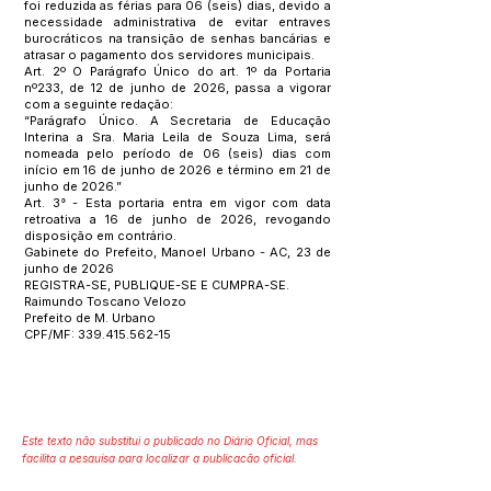
foi reduzida as férias para 06 (seis) dias, devido a
necessidade administrativa de evitar entraves
burocráticos na transição de senhas bancárias e
atrasar o pagamento dos servidores municipais.
Art. 2º O Parágrafo Único do art. 1º da Portaria
nº233, de 12 de junho de 2026, passa a vigorar
com a seguinte redação:
“Parágrafo Único. A Secretaria de Educação
Interina a Sra. Maria Leila de Souza Lima, será
nomeada pelo período de 06 (seis) dias com
início em 16 de junho de 2026 e término em 21 de
junho de 2026.”
Art. 3° - Esta portaria entra em vigor com data
retroativa a 16 de junho de 2026, revogando
disposição em contrário.
Gabinete do Prefeito, Manoel Urbano - AC, 23 de
junho de 2026
REGISTRA-SE, PUBLIQUE-SE E CUMPRA-SE.
Raimundo Toscano Velozo
Prefeito de M. Urbano
CPF/MF:
339.415.562-15
Este texto não substitui o publicado no Diário Oficial, mas
facilita a pesquisa para localizar a publicação oficial.