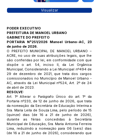
Visualizar
PODER EXECUTIVO
PREFEITURA DE MANOEL URBANO
GABINETE DO PREFEITO
PORTARIA Nº251/2026 Manoel Urbano-AC, 23
de junho de 2026.
O PREFEITO MUNICIPAL DE MANOEL URBANO –
ACRE, no uso de suas atribuições legais, que lhe
são conferidas por lei, em conformidade com que
dispõe o art. 54, inciso II, da Lei Orgânica
Municipal; Considerando a Lei Municipal nº494 de
29 de dezembro de 2021, que trata dos cargos
comissionados no Município de Manoel Urbano -
AC, através da Lei Municipal nº524, Art. 2º de 24
de abril de 2023.
RESOLVE:
Art. 1º Alterar o Parágrafo Único do art. 1º da
Portaria nº233, de 12 de junho de 2026, que trata
da nomeação da Secretária de Educação Interina a
Sra. Maria Leila de Souza Lima, pelo período de 15
(quinze) dias (de 16 a 21 de junho de 2026),
durante as férias concedidas à Secretária
Municipal de Educação, Sra. Maria Antonia Ferreira
Lima, reduzindo a nomeação para 06 (seis) dias
(de 16 a 21 de junho de 2026), considerando que