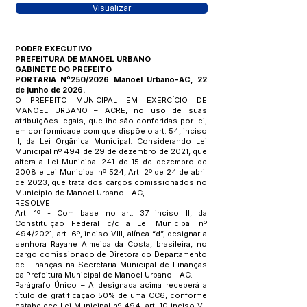
Visualizar
PODER EXECUTIVO
PREFEITURA DE MANOEL URBANO
GABINETE DO PREFEITO
PORTARIA Nº250/2026 Manoel Urbano-AC, 22
de junho de 2026.
O PREFEITO MUNICIPAL EM EXERCÍCIO DE
MANOEL URBANO – ACRE, no uso de suas
atribuições legais, que lhe são conferidas por lei,
em conformidade com que dispõe o art. 54, inciso
II, da Lei Orgânica Municipal. Considerando Lei
Municipal nº 494 de 29 de dezembro de 2021, que
altera a Lei Municipal 241 de 15 de dezembro de
2008 e Lei Municipal nº 524, Art. 2º de 24 de abril
de 2023, que trata dos cargos comissionados no
Município de Manoel Urbano - AC,
RESOLVE:
Art. 1º - Com base no art. 37 inciso II, da
Constituição Federal c/c a Lei Municipal nº
494/2021, art. 6º, inciso VIII, alínea “d”, designar a
senhora Rayane Almeida da Costa, brasileira, no
cargo comissionado de Diretora do Departamento
de Finanças na Secretaria Municipal de Finanças
da Prefeitura Municipal de Manoel Urbano - AC.
Parágrafo Único – A designada acima receberá a
título de gratificação 50% de uma CC6, conforme
estabelece Lei Municipal nº 494, art. 10 inciso VI,