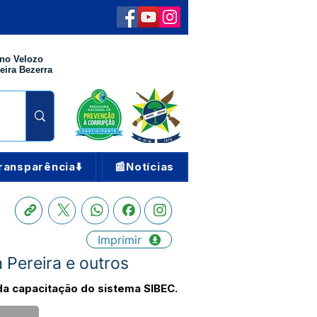
no Velozo
eira Bezerra
ransparência⬇️
📰Notícias
Imprimir
 Pereira e outros
da capacitação do sistema SIBEC.