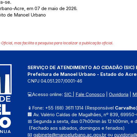
ra-se.
Urbano-Acre, em 07 de maio de 2026.
ito de Manoel Urbano
 Oficial, mas facilita a pesquisa para localizar a publicação oficial.
SERVIÇO DE ATENDIMENTO AO CIDADÃO (SIC) 
Prefeitura de Manoel Urbano - Estado do Acre
CNPJ 04.051.207/0001-46
💻Acesso online: 
SIC 
| 
Fale Conosco
 | 
Ouvidoria
 | 
M
📱Fone: +55 (68) 3611 1314 (Responsável 
Carvalho
🏢 Av. Valério Caldas de Magalhães, nº 839, 69950-
📅 Segunda a sexta, das 
07h00min às 12 h00min, e 
 (Fechado aos sábados, domingos e feriados)
📧 
gabinete@manoelurbano.ac.gov.br
ou 
ouvidoria