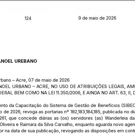
Página da Publicação:
Data da Publicação:
9 de maio de 2026
124
MANOEL UREBANO
bano – Acre, 07 de maio de 2026
OEL URBANO – ACRE, NO USO DE ATRIBUIÇÕES LEGAIS, AM
ERAL BEM COMO NA LEI 11.350/2006, E AINDA NO ART. 63, II, 
mento da Capacitação do Sistema de Gestão de Benefícios (SIBE
o de 2026, revoga as portarias nº 182,183,184,185, publicada no di
61, que concede diárias as (os) servidores (as) Wanderleia da
va Oliveira e Raimara da Silva Carvalho, enquanto aguarda novo ag
igor na data de sua publicação, revogando as disposições em contr