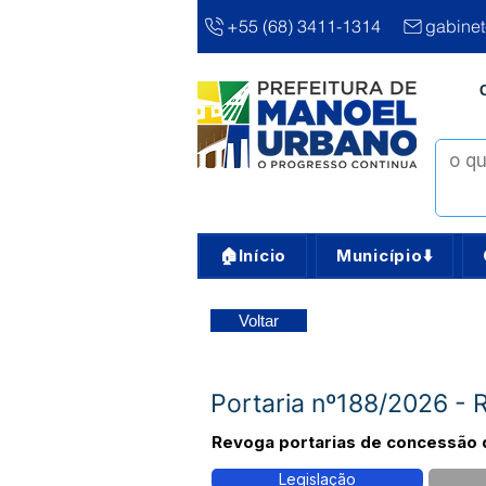
+55 (68) 3411-1314
gabine
🏠Início
Município⬇️
Voltar
Portaria nº188/2026 - R
Revoga portarias de concessão d
Legislação