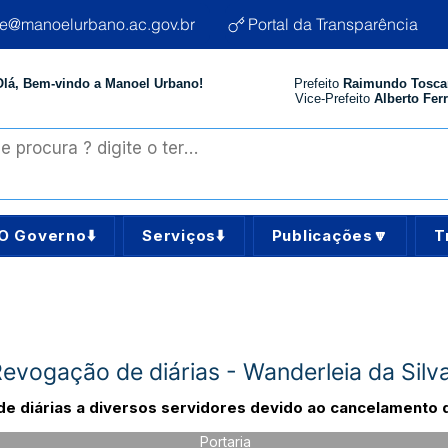
te@manoelurbano.ac.gov.br
Portal da Transparência
Olá, Bem-vindo a Manoel Urbano!
Prefeito
Raimundo Tosca
Vice-Prefeito
Alberto Ferr
O Governo⬇️
Serviços⬇️
Publicações🔽
T
evogação de diárias - Wanderleia da Silva
e diárias a diversos servidores devido ao cancelamento 
Portaria