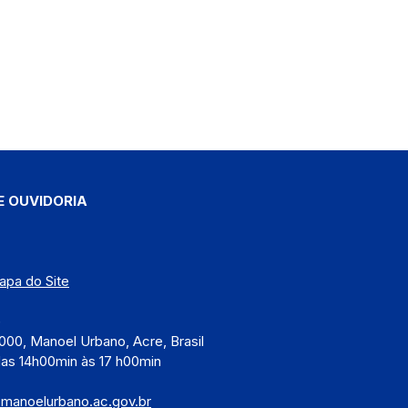
E OUVIDORIA
apa do Site
)
000, Manoel Urbano, Acre, Brasil
das 14h00min às 17 h00min
@manoelurbano.ac.gov.br