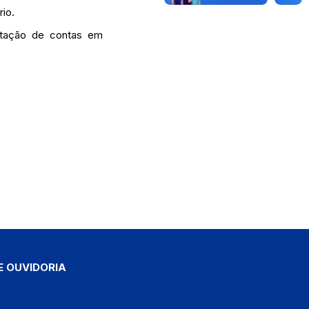
rio.
stação de contas em
E OUVIDORIA