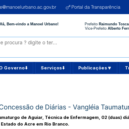
te@manoelurbano.ac.gov.br
Portal da Transparência
Olá, Bem-vindo a Manoel Urbano!
Prefeito
Raimundo Tosca
Vice-Prefeito
Alberto Ferr
O Governo⬇️
Serviços⬇️
Publicações🔽
T
 Concessão de Diárias - Vangléia Taumatu
maturgo de Aguiar, Técnica de Enfermagem, 02 (duas) diári
 Estado do Acre em Rio Branco.