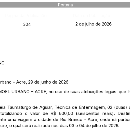
Portaria
Página da Publicação:
Data da Publicação:
2 de julho de 2026
304
NO
bano – Acre, 29 de junho de 2026
 URBANO – ACRE, no uso de suas atribuições legais, que lh
léia Taumaturgo de Aguiar, Técnica de Enfermagem, 02 (duas) d
 totalizando o valor de R$ 600,00 (seiscentos reais). Dest
te uma viagem à cidade de Rio Branco - Acre, onde irá partic
e, o qual será realizado nos dias 03 e 04 de julho de 2026.