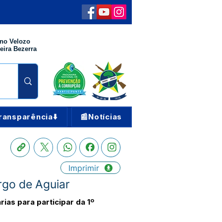
no Velozo
eira Bezerra
ransparência⬇️
📰Notícias
Imprimir
rgo de Aguiar
as para participar da 1º