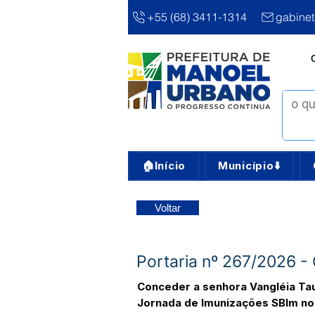
+55 (68) 3411-1314
gabine
🏠Início
Município⬇️
Voltar
Portaria nº 267/2026 -
Conceder a senhora Vangléia Tau
Jornada de Imunizações SBIm no