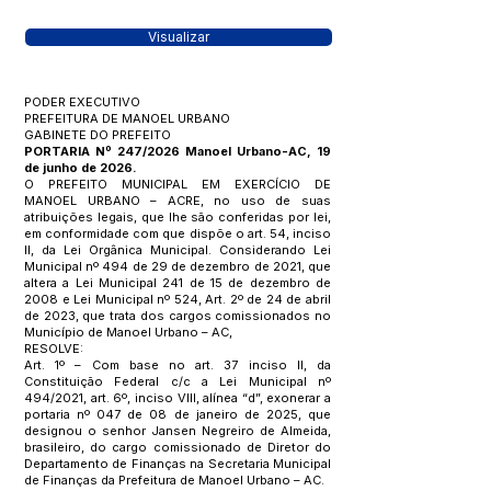
Visualizar
PODER EXECUTIVO
PREFEITURA DE MANOEL URBANO
GABINETE DO PREFEITO
PORTARIA Nº 247/2026 Manoel Urbano-AC, 19
de junho de 2026.
O PREFEITO MUNICIPAL EM EXERCÍCIO DE
MANOEL URBANO – ACRE, no uso de suas
atribuições legais, que lhe são conferidas por lei,
em conformidade com que dispõe o art. 54, inciso
II, da Lei Orgânica Municipal. Considerando Lei
Municipal nº 494 de 29 de dezembro de 2021, que
altera a Lei Municipal 241 de 15 de dezembro de
2008 e Lei Municipal nº 524, Art. 2º de 24 de abril
de 2023, que trata dos cargos comissionados no
Município de Manoel Urbano – AC,
RESOLVE:
Art. 1º – Com base no art. 37 inciso II, da
Constituição Federal c/c a Lei Municipal nº
494/2021, art. 6º, inciso VIII, alínea “d”, exonerar a
portaria nº 047 de 08 de janeiro de 2025, que
designou o senhor Jansen Negreiro de Almeida,
brasileiro, do cargo comissionado de Diretor do
Departamento de Finanças na Secretaria Municipal
de Finanças da Prefeitura de Manoel Urbano – AC.