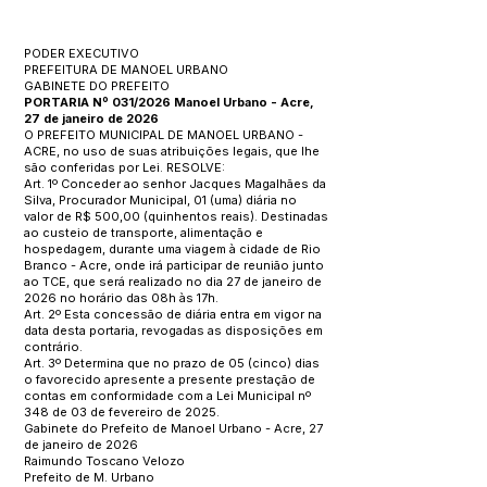
PODER EXECUTIVO
PREFEITURA DE MANOEL URBANO
GABINETE DO PREFEITO
PORTARIA Nº 031/2026 Manoel Urbano - Acre,
27 de janeiro de 2026
O PREFEITO MUNICIPAL DE MANOEL URBANO -
ACRE, no uso de suas atribuições legais, que lhe
são conferidas por Lei. RESOLVE:
Art. 1º Conceder ao senhor Jacques Magalhães da
Silva, Procurador Municipal, 01 (uma) diária no
valor de R$ 500,00 (quinhentos reais). Destinadas
ao custeio de transporte, alimentação e
hospedagem, durante uma viagem à cidade de Rio
Branco - Acre, onde irá participar de reunião junto
ao TCE, que será realizado no dia 27 de janeiro de
2026 no horário das 08h às 17h.
Art. 2º Esta concessão de diária entra em vigor na
data desta portaria, revogadas as disposições em
contrário.
Art. 3º Determina que no prazo de 05 (cinco) dias
o favorecido apresente a presente prestação de
contas em conformidade com a Lei Municipal nº
348 de 03 de fevereiro de 2025.
Gabinete do Prefeito de Manoel Urbano - Acre, 27
de janeiro de 2026
Raimundo Toscano Velozo
Prefeito de M. Urbano