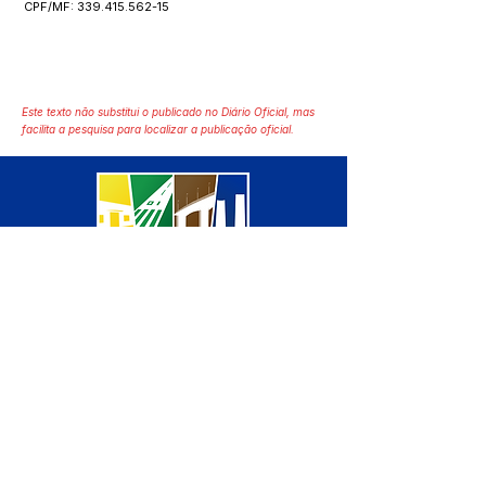
CPF/MF:
339.415.562-15
Este texto não substitui o publicado no Diário Oficial, mas
facilita a pesquisa para localizar a publicação oficial.
SERVIÇO DE ATENDIMENTO AO 
CIDADÃO (SIC) E OUVIDORIA
Prefeitura de Manoel Urbano - 
Estado do Acre
CNPJ 04.051.207/0001-46
💻Acesso online: 
SIC 
| 
Fale Conosco
 | 