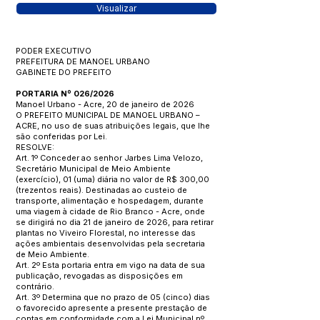
Visualizar
PODER EXECUTIVO
PREFEITURA DE MANOEL URBANO
GABINETE DO PREFEITO
PORTARIA Nº 026/2026
Manoel Urbano - Acre, 20 de janeiro de 2026
O PREFEITO MUNICIPAL DE MANOEL URBANO –
ACRE, no uso de suas atribuições legais, que lhe
são conferidas por Lei.
RESOLVE:
Art. 1º Conceder ao senhor Jarbes Lima Velozo,
Secretário Municipal de Meio Ambiente
(exercício), 01 (uma) diária no valor de R$ 300,00
(trezentos reais). Destinadas ao custeio de
transporte, alimentação e hospedagem, durante
uma viagem à cidade de Rio Branco - Acre, onde
se dirigirá no dia 21 de janeiro de 2026, para retirar
plantas no Viveiro Florestal, no interesse das
ações ambientais desenvolvidas pela secretaria
de Meio Ambiente.
Art. 2º Esta portaria entra em vigo na data de sua
publicação, revogadas as disposições em
contrário.
Art. 3º Determina que no prazo de 05 (cinco) dias
o favorecido apresente a presente prestação de
contas em conformidade com a Lei Municipal nº