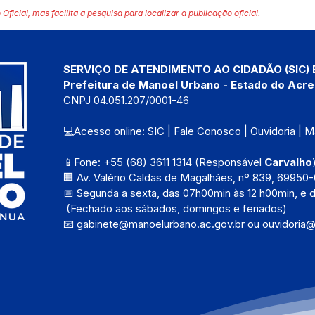
 Oficial, mas facilita a pesquisa para localizar a publicação oficial.
SERVIÇO DE ATENDIMENTO AO CIDADÃO (SIC) 
Prefeitura de Manoel Urbano - Estado do Acre
CNPJ 04.051.207/0001-46
💻Acesso online: 
SIC 
| 
Fale Conosco
 | 
Ouvidoria
 | 
M
📱Fone: +55 (68) 3611 1314 (Responsável 
Carvalho
🏢 Av. Valério Caldas de Magalhães, nº 839, 69950-
📅 Segunda a sexta, das 
07h00min às 12 h00min, e 
 (Fechado aos sábados, domingos e feriados)
📧 
gabinete@manoelurbano.ac.gov.br
ou 
ouvidoria