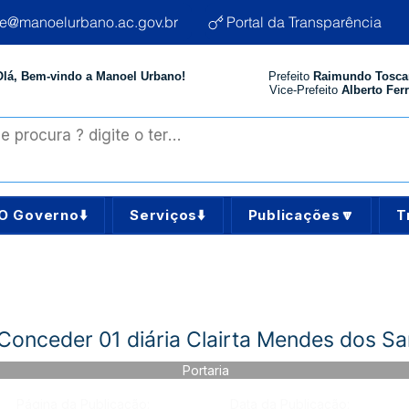
te@manoelurbano.ac.gov.br
Portal da Transparência
Olá, Bem-vindo a Manoel Urbano!
Prefeito
Raimundo Tosca
Vice-Prefeito
Alberto Ferr
O Governo⬇️
Serviços⬇️
Publicações🔽
T
Conceder 01 diária Clairta Mendes dos Sa
Portaria
Página da Publicação:
Data da Publicação: