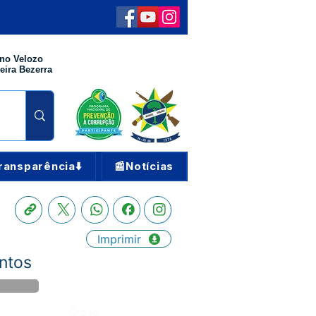
no Velozo
eira Bezerra
ransparência⬇️
📰Notícias
Imprimir
ntos
Órgão: