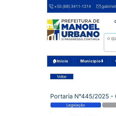
+55 (68) 3411-1314
gabine
🏠Início
Município⬇️
Voltar
Portaria N°445/2025 - 
Legislação
Número do Diário: