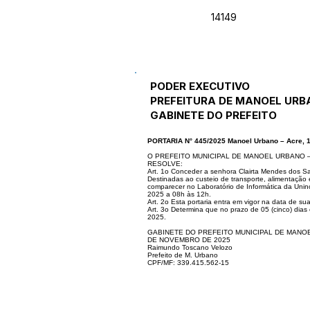
14149
PODER EXECUTIVO
PREFEITURA DE MANOEL URB
GABINETE DO PREFEITO
PORTARIA N° 445/2025 Manoel Urbano – Acre, 
O PREFEITO MUNICIPAL DE MANOEL URBANO – ACRE,
RESOLVE:
Art. 1o Conceder a senhora Clairta Mendes dos Sant
Destinadas ao custeio de transporte, alimentação
comparecer no Laboratório de Informática da Unino
2025 a 08h às 12h.
Art. 2o Esta portaria entra em vigor na data de su
Art. 3o Determina que no prazo de 05 (cinco) dia
2025.
GABINETE DO PREFEITO MUNICIPAL DE MANOE
DE NOVEMBRO DE 2025
Raimundo Toscano Velozo
Prefeito de M. Urbano
CPF/MF: 339.415.562-15