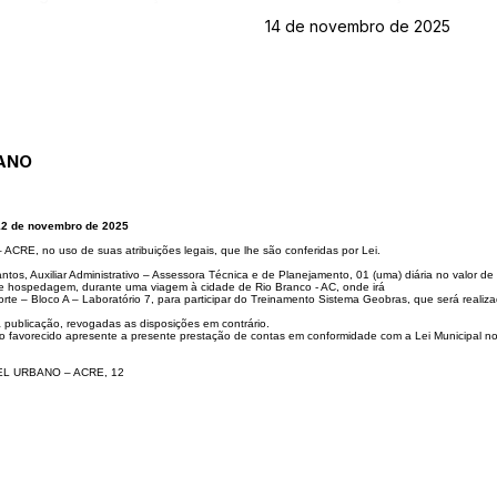
14 de novembro de 2025
ANO
12 de novembro de 2025
 no uso de suas atribuições legais, que lhe são conferidas por Lei.
os, Auxiliar Administrativo – Assessora Técnica e de Planejamento, 01 (uma) diária no valor de 
 e hospedagem, durante uma viagem à cidade de Rio Branco - AC, onde irá
rte – Bloco A – Laboratório 7, para participar do Treinamento Sistema Geobras, que será reali
a publicação, revogadas as disposições em contrário.
s o favorecido apresente a presente prestação de contas em conformidade com a Lei Municipal no
L URBANO – ACRE, 12