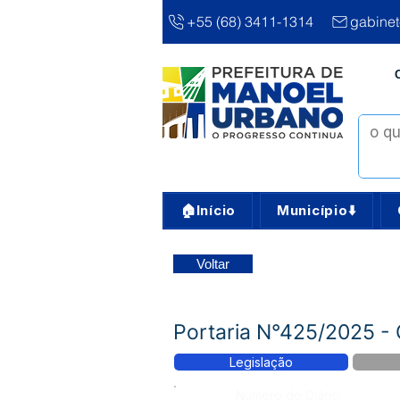
+55 (68) 3411-1314
gabine
🏠Início
Município⬇️
Voltar
Portaria N°425/2025 - 
Legislação
Número do Diário: