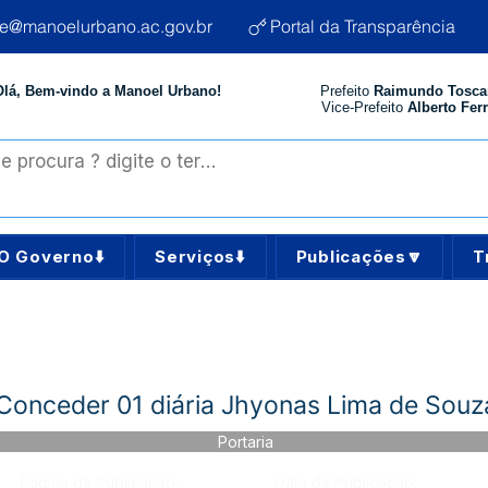
te@manoelurbano.ac.gov.br
Portal da Transparência
Olá, Bem-vindo a Manoel Urbano!
Prefeito
Raimundo Tosca
Vice-Prefeito
Alberto Ferr
O Governo⬇️
Serviços⬇️
Publicações🔽
T
Conceder 01 diária Jhyonas Lima de Souz
Portaria
Página da Publicação:
Data da Publicação: