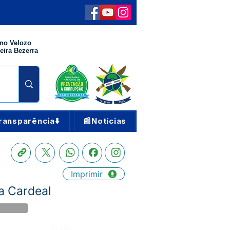
no Velozo
eira Bezerra
ransparência⬇️
📰Notícias
Imprimir
a Cardeal
Órgão: