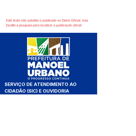
Este texto não substitui o publicado no Diário Oficial, mas
facilita a pesquisa para localizar a publicação oficial.
SERVIÇO DE ATENDIMENTO AO 
CIDADÃO (SIC) E OUVIDORIA
Prefeitura de Manoel Urbano - 
Estado do Acre
CNPJ 04.051.207/0001-46
💻Acesso online: 
SIC 
| 
Fale Conosco
 | 
Ouvidoria
 | 
Mapa do Site