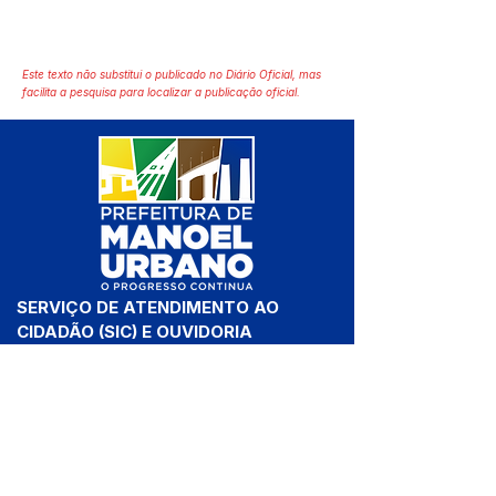
Este texto não substitui o publicado no Diário Oficial, mas
facilita a pesquisa para localizar a publicação oficial.
SERVIÇO DE ATENDIMENTO AO 
CIDADÃO (SIC) E OUVIDORIA
Prefeitura de Manoel Urbano - 
Estado do Acre
CNPJ 04.051.207/0001-46
💻Acesso online: 
SIC 
| 
Fale Conosco
 | 
Ouvidoria
 | 
Mapa do Site